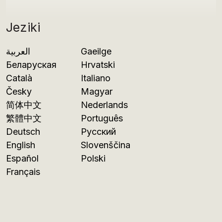
Jeziki
العربية
Gaeilge
Беларуская
Hrvatski
Català
Italiano
Česky
Magyar
简体中文
Nederlands
繁體中文
Português
Deutsch
Русский
English
Slovenščina
Español
Polski
Français