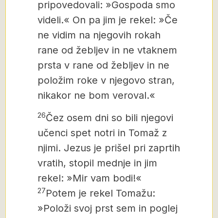
pripovedovali: »Gospoda smo
videli.« On pa jim je rekel: »Če
ne vidim na njegovih rokah
rane od žebljev in ne vtaknem
prsta v rane od žebljev in ne
položim roke v njegovo stran,
nikakor ne bom veroval.«
26
Čez osem dni so bili njegovi
učenci spet notri in Tomaž z
njimi. Jezus je prišel pri zaprtih
vratih, stopil mednje in jim
rekel: »Mir vam bodi!«
27
Potem je rekel Tomažu:
»Položi svoj prst sem in poglej