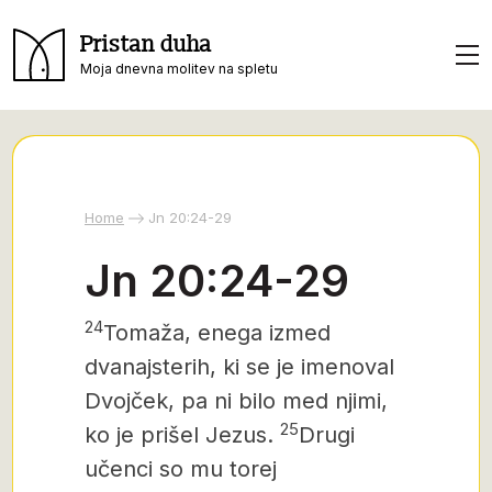
Pristan duha
Moja dnevna molitev na spletu
Home
Jn 20:24-29
Jn 20:24-29
24
Tomaža, enega izmed
dvanajsterih, ki se je imenoval
Dvojček,
pa ni bilo med njimi,
25
ko je prišel Jezus.
Drugi
učenci so mu torej