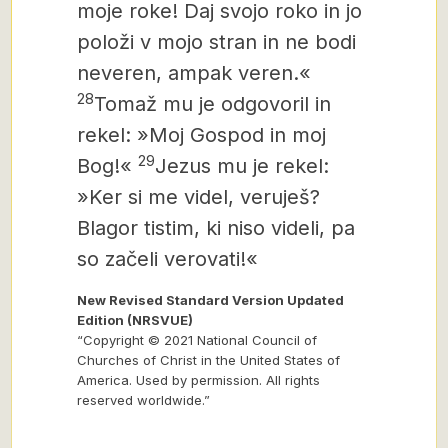
moje roke! Daj svojo roko in jo
položi v mojo stran in ne bodi
neveren, ampak veren.«
28
Tomaž mu je odgovoril in
rekel: »Moj Gospod in moj
29
Bog!«
Jezus mu je rekel:
»Ker si me videl, veruješ?
Blagor tistim, ki niso videli, pa
so začeli verovati!«
New Revised Standard Version Updated
Edition (NRSVUE)
“Copyright © 2021 National Council of
Churches of Christ in the United States of
America. Used by permission. All rights
reserved worldwide.”