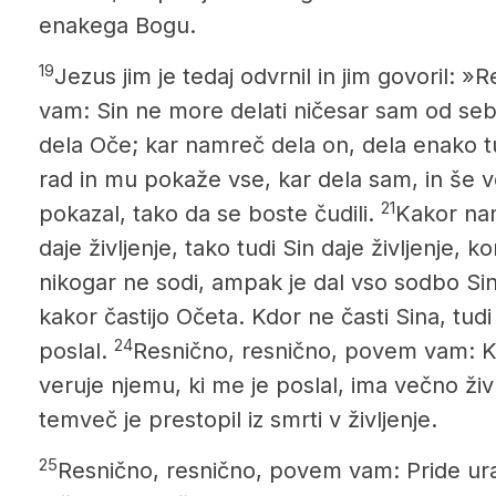
enakega Bogu.
19
Jezus jim je tedaj odvrnil in jim govoril: 
vam: Sin ne more delati ničesar sam od sebe
dela Oče; kar namreč
dela on, dela enako tu
rad in mu pokaže vse, kar dela sam, in še 
21
pokazal, tako da se boste čudili.
Kakor nam
daje življenje, tako tudi Sin daje življenje, 
nikogar ne sodi, ampak je dal vso sodbo Si
kakor častijo Očeta. Kdor ne časti Sina, tudi 
24
poslal.
Resnično, resnično, povem vam: K
veruje njemu, ki me je poslal, ima večno živ
temveč je prestopil iz smrti v življenje.
25
Resnično, resnično, povem vam: Pride ura 