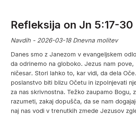
Refleksija on Jn 5:17-30
Navdih - 2026-03-18 Dnevna molitev
Danes smo z Janezom v evangeljskem odlo
da odrinemo na globoko. Jezus nam pove, d
ničesar. Stori lahko to, kar vidi, da dela Oč
poslanstvo biti blizu Očetu in izpolnjevati nj
za nas skrivnostna. Težko zaupamo Bogu, 
razumeti, zakaj dopušča, da se nam dogajajo
naj nas vodi v trenutkih zmede Jezusov zgle