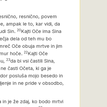
»Resnično, resnično, povem
, ampak le to, kar vidi, da
20
di Sin.
Kajti Oče ima Sina
večja dela od teh mu bo
reč Oče obuja mrtve in jim
22
komur hoče.
Kajti Oče
23
nu,
da bi vsi častili Sina,
ne časti Očeta, ki ga je
dor posluša mojo besedo in
ljenje in ne pride v obsodbo,
in je že zdaj, ko bodo mrtvi