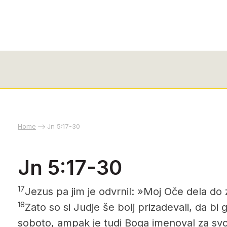
Home
Jn 5:17-30
Jn 5:17-30
17
Jezus pa jim je odvrnil: »Moj Oče dela do z
18
Zato so si Judje še bolj prizadevali, da bi g
soboto, ampak je tudi Boga imenoval za svo