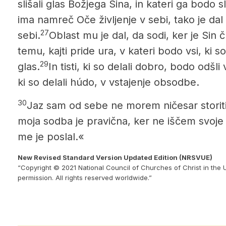
slišali glas Božjega Sina, in kateri ga bodo sl
ima namreč Oče življenje v sebi, tako je dal 
27
sebi.
Oblast mu je dal, da sodi, ker je Sin 
temu, kajti pride ura, v kateri bodo vsi, ki s
29
glas.
In tisti, ki so delali dobro, bodo odšli v
ki so delali húdo, v vstajenje obsodbe.
30
Jaz sam od sebe ne morem ničesar storiti:
moja sodba je pravična, ker ne iščem svoje v
me je poslal.«
New Revised Standard Version Updated Edition (NRSVUE)
“Copyright © 2021 National Council of Churches of Christ in the 
permission. All rights reserved worldwide.”