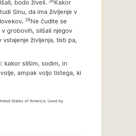
26
išali, bodo živeli.
Kakor
tudi Sinu, da ima življenje v
28
človekov.
Ne čudite se
o v grobovih, slišali njegov
 vstajenje življenja, tisti pa,
 kakor slišim, sodim, in
olje, ampak voljo tistega, ki
United States of America. Used by