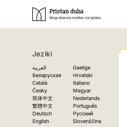
Pristan duha
Moja dnevna molitev na spletu
Jeziki
العربية
Gaeilge
Беларуская
Hrvatski
Català
Italiano
Česky
Magyar
简体中文
Nederlands
繁體中文
Português
Deutsch
Русский
English
Slovenščina