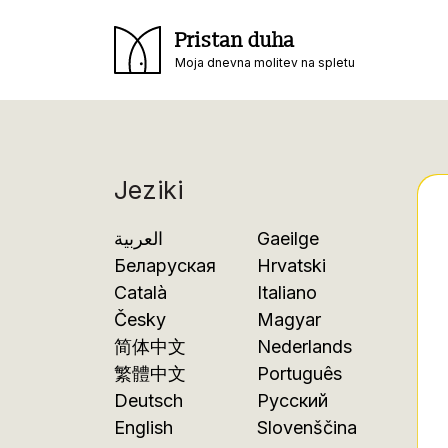
Pristan duha
Moja dnevna molitev na spletu
Jeziki
العربية
Gaeilge
Беларуская
Hrvatski
Català
Italiano
Česky
Magyar
简体中文
Nederlands
繁體中文
Português
Deutsch
Русский
English
Slovenščina