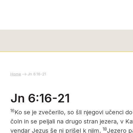
Home
Jn 6:16-21
Jn 6:16-21
16
Ko se je zvečerilo, so šli njegovi učenci do
čoln in se peljali na drugo stran jezera, v K
18
vendar Jezus še ni prišel k njim.
Jezero pa