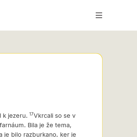
17
l k jezeru.
Vkrcali so se v
afarnáum. Bila je že tema,
 je bilo razburkano, ker je