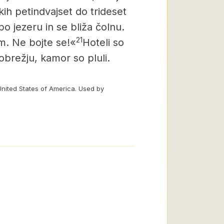
kih petindvajset do trideset
po jezeru in se bliža čolnu.
21
m.
Ne bojte se!«
Hoteli so
 obrežju, kamor so pluli.
United States of America. Used by