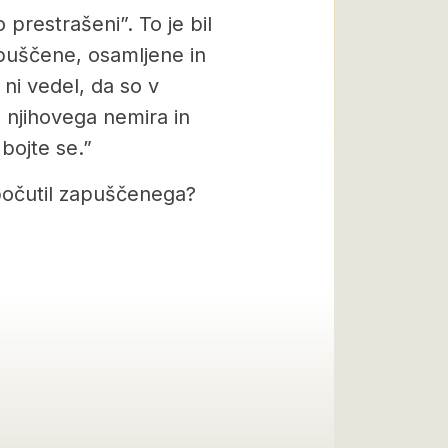
 prestrašeni”. To je bil
apuščene, osamljene in
s ni vedel, da so v
 njihovega nemira in
 bojte se.”
počutil zapuščenega?