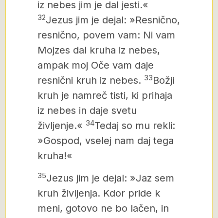
iz nebes jim je dal jesti.«
32
Jezus jim je dejal: »Resnično,
resnično, povem vam: Ni vam
Mojzes dal kruha iz nebes,
ampak moj Oče vam daje
33
resnični kruh iz nebes.
Božji
kruh je namreč tisti,
ki prihaja
iz nebes in daje svetu
34
življenje.«
Tedaj so mu rekli:
»Gospod,
vselej nam daj tega
kruha!«
35
Jezus jim je dejal: »Jaz sem
kruh življenja. Kdor pride k
meni, gotovo ne bo lačen, in