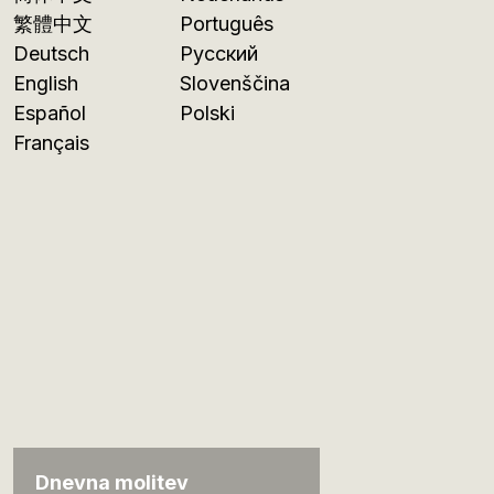
繁體中文
Português
Deutsch
Русский
English
Slovenščina
Español
Polski
Français
Dnevna molitev