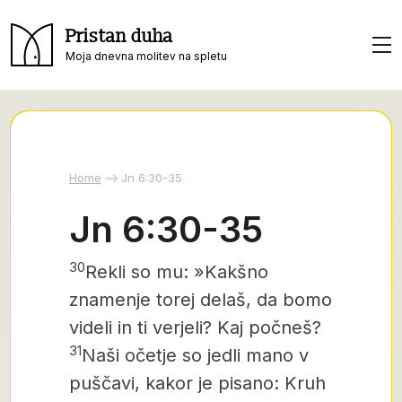
Pristan duha
Moja dnevna molitev na spletu
Home
Jn 6:30-35
Jn 6:30-35
30
Rekli so mu: »Kakšno
znamenje torej delaš, da bomo
videli in ti verjeli? Kaj počneš?
31
Naši očetje so jedli mano v
puščavi, kakor je pisano: Kruh