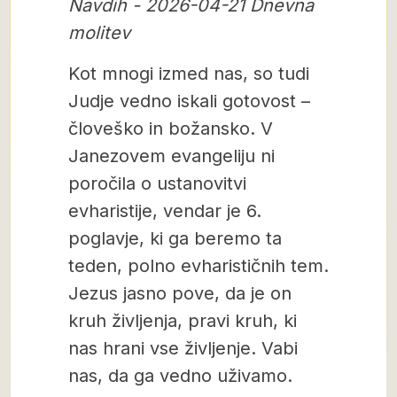
Navdih - 2026-04-21 Dnevna
molitev
Kot mnogi izmed nas, so tudi
Judje vedno iskali gotovost –
človeško in božansko. V
Janezovem evangeliju ni
poročila o ustanovitvi
evharistije, vendar je 6.
poglavje, ki ga beremo ta
teden, polno evharističnih tem.
Jezus jasno pove, da je on
kruh življenja, pravi kruh, ki
nas hrani vse življenje. Vabi
nas, da ga vedno uživamo.