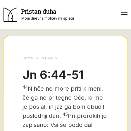
Pristan duha
Moja dnevna molitev na spletu
Home
Jn 6:44-51
Jn 6:44-51
44
Nihče ne more priti k meni,
če ga ne pritegne Oče, ki me
je poslal, in jaz ga bom obudil
45
poslednji dan.
Pri prerokih je
zapisano: Vsi se bodo dali