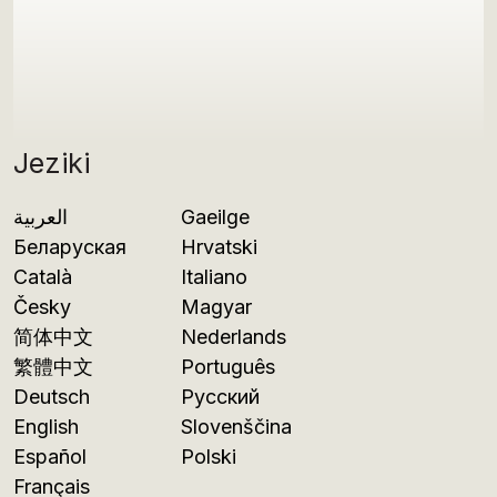
Jeziki
العربية
Gaeilge
Беларуская
Hrvatski
Català
Italiano
Česky
Magyar
简体中文
Nederlands
繁體中文
Português
Deutsch
Русский
English
Slovenščina
Español
Polski
Français