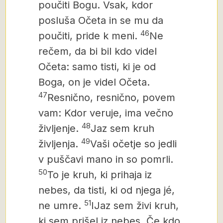
poučiti Bogu. Vsak, kdor
posluša Očeta in se mu da
46
poučiti, pride k meni.
Ne
rečem, da bi bil kdo videl
Očeta: samo tisti, ki je od
Boga, on je videl Očeta.
47
Resnično, resnično, povem
vam: Kdor veruje, ima večno
48
življenje.
Jaz sem kruh
49
življenja.
Vaši očetje so jedli
v puščavi mano in so pomrli.
50
To je kruh, ki prihaja iz
nebes, da tisti, ki od njega jé,
51
ne umre.
IJaz sem živi kruh,
ki sem prišel iz nebes. Če kdo