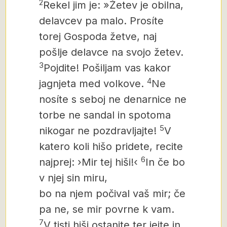
2
Rekel jim je: »Žetev je obilna,
delavcev pa malo. Prosíte
torej Gospoda žetve, naj
pošlje delavce na svojo žetev.
3
Pojdite! Pošiljam vas kakor
4
jagnjeta med volkove.
Ne
nosíte s seboj ne denarnice ne
torbe ne sandal in spotoma
5
nikogar ne pozdravljajte!
V
katero koli hišo pridete, recite
6
najprej: ›Mir tej hiši!‹
In če bo
v njej sin miru,
bo na njem počival vaš mir; če
pa ne, se mir povrne k vam.
7
V tisti hiši ostanite ter jejte in