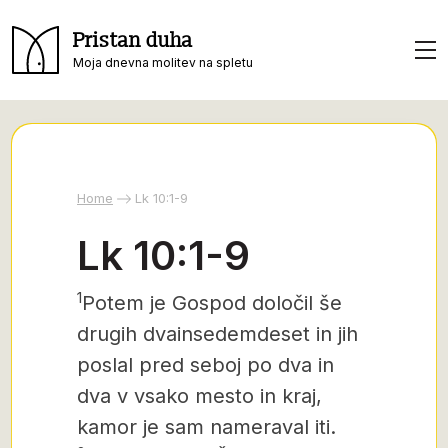
Pristan duha
Moja dnevna molitev na spletu
Home
Lk 10:1-9
Lk 10:1-9
1
Potem je Gospod določil še
drugih dvainsedemdeset
in jih
poslal pred seboj po dva in
dva v vsako mesto in kraj,
kamor je sam nameraval iti.