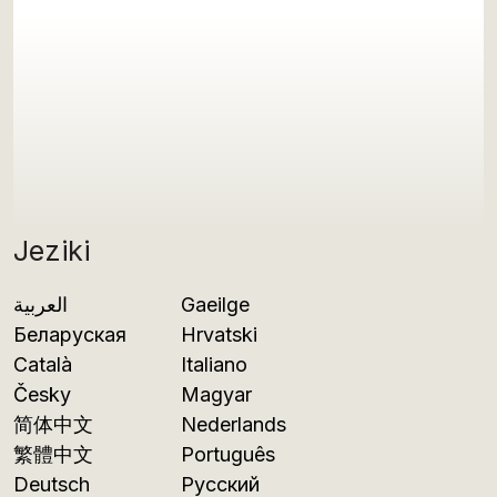
Jeziki
العربية
Gaeilge
Беларуская
Hrvatski
Català
Italiano
Česky
Magyar
简体中文
Nederlands
繁體中文
Português
Deutsch
Русский