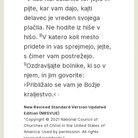
pijte, kar vam dajo, kajti
delavec je vreden svojega
plačila. Ne hodíte iz hiše v
8
hišo.
V katero koli mesto
pridete in vas sprejmejo, jejte,
s čimer vam postrežejo.
9
Ozdravljajte bolnike, ki so v
njem, in jim govorite:
›Približalo se vam je Božje
,
kraljestvo.‹
New Revised Standard Version Updated
Edition (NRSVUE)
“Copyright © 2021 National Council of
Churches of Christ in the United States of
America. Used by permission. All rights
reserved worldwide.”