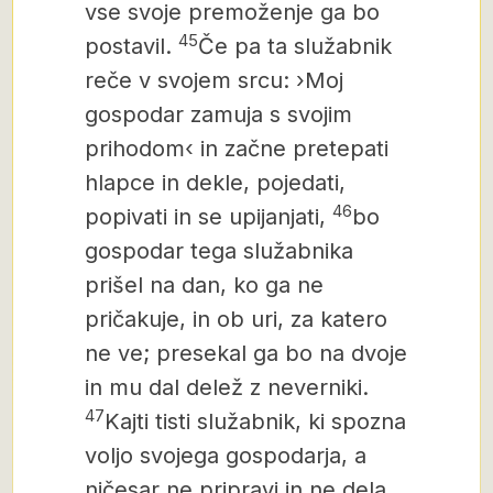
vse svoje premoženje ga bo
45
postavil.
Če pa ta služabnik
reče v svojem srcu: ›Moj
gospodar zamuja s svojim
prihodom‹ in začne pretepati
hlapce in dekle, pojedati,
46
popivati in se upijanjati,
bo
gospodar tega služabnika
prišel na dan, ko ga ne
pričakuje, in ob uri, za katero
ne ve; presekal ga bo na dvoje
in mu dal delež z neverniki.
47
Kajti tisti služabnik, ki spozna
voljo svojega gospodarja, a
ničesar ne pripravi in ne dela