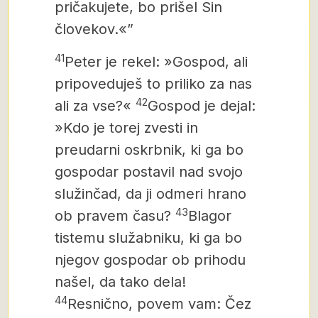
pričakujete, bo prišel Sin
človekov.«”
41
Peter je rekel: »Gospod, ali
pripoveduješ to priliko za nas
42
ali za vse?«
Gospod je dejal:
»Kdo je torej zvesti in
preudarni oskrbnik, ki ga bo
gospodar postavil nad svojo
služinčad, da ji odmeri hrano
43
ob pravem času?
Blagor
tistemu služabniku, ki ga bo
njegov gospodar ob prihodu
našel, da tako dela!
44
Resnično, povem vam: Čez