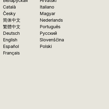
Беларуская
Hrvatski
Català
Italiano
Česky
Magyar
简体中文
Nederlands
繁體中文
Português
Deutsch
Русский
English
Slovenščina
Español
Polski
Français