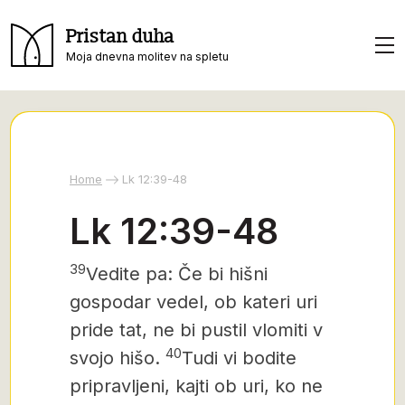
Pristan duha
Moja dnevna molitev na spletu
Home
Lk 12:39-48
Lk 12:39-48
39
Vedite pa: Če bi hišni
gospodar vedel, ob kateri uri
pride tat,
ne bi pustil vlomiti v
40
svojo hišo.
Tudi vi bodite
pripravljeni, kajti ob uri, ko ne