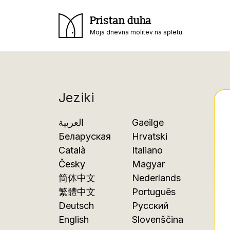
Pristan duha
Moja dnevna molitev na spletu
Jeziki
العربية
Gaeilge
Беларуская
Hrvatski
Català
Italiano
Česky
Magyar
简体中文
Nederlands
繁體中文
Português
Deutsch
Русский
English
Slovenščina