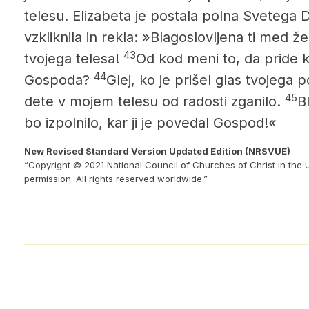
telesu. Elizabeta je postala polna Svetega
vzkliknila in rekla: »Blagoslovljena ti med ž
43
tvojega telesa!
Od kod meni to, da pride 
44
Gospoda?
Glej, ko je prišel glas tvojega 
45
dete v mojem telesu od radosti zganilo.
B
bo
izpolnilo, kar ji je povedal Gospod!«
New Revised Standard Version Updated Edition (NRSVUE)
“Copyright © 2021 National Council of Churches of Christ in the 
permission. All rights reserved worldwide.”