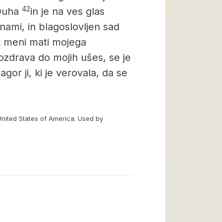
42
 Duha
in je na ves glas
enami, in blagoslovljen sad
k meni mati mojega
pozdrava do mojih ušes, se je
lagor ji, ki je verovala, da se
United States of America. Used by