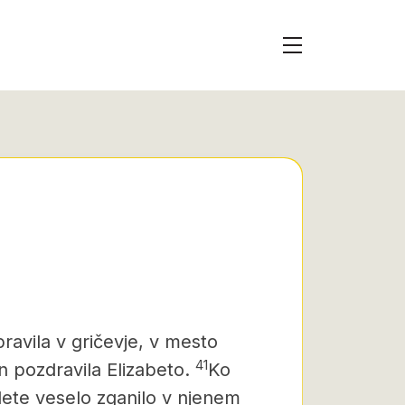
dpravila v gričevje, v mesto
41
in pozdravila Elizabeto.
Ko
 dete veselo zganilo v njenem