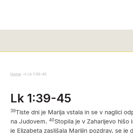
Home
Lk 1:39-45
Lk 1:39-45
39
Tiste dni je Marija vstala in se v naglici o
40
na Judovem.
Stopila je v Zaharijevo hišo 
je Elizabeta zaslišala Marijin pozdrav, se je