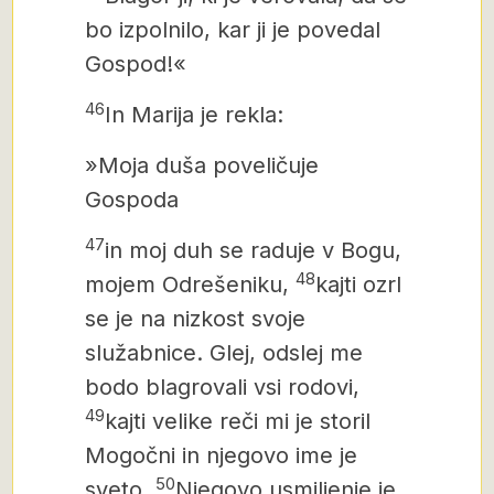
bo
izpolnilo, kar ji je povedal
Gospod!«
46
In Marija
je rekla:
»Moja duša poveličuje
Gospoda
47
in moj duh se raduje v Bogu,
48
mojem Odrešeniku,
kajti ozrl
se je na nizkost svoje
služabnice. Glej, odslej me
bodo blagrovali vsi rodovi,
49
kajti velike reči mi je storil
Mogočni in njegovo ime je
50
sveto.
Njegovo usmiljenje je