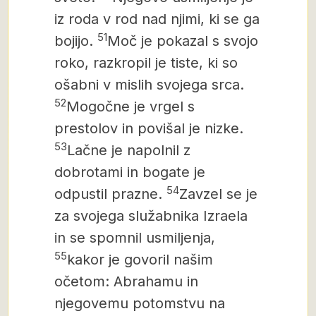
iz roda v rod nad njimi, ki se ga
51
bojijo.
Moč je pokazal s svojo
roko, razkropil je tiste, ki so
ošabni v mislih svojega srca.
52
Mogočne je vrgel s
prestolov in povišal je nizke.
53
Lačne je napolnil z
dobrotami in bogate je
54
odpustil prazne.
Zavzel se je
za svojega služabnika Izraela
in se spomnil usmiljenja,
55
kakor je govoril našim
očetom: Abrahamu in
njegovemu potomstvu na