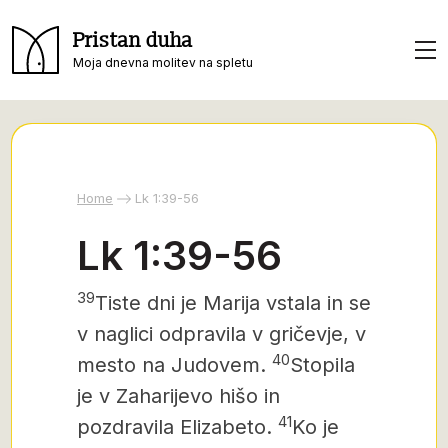
Pristan duha
Moja dnevna molitev na spletu
Home
Lk 1:39-56
Lk 1:39-56
39
Tiste dni je Marija vstala in se
v naglici odpravila v gričevje, v
40
mesto na Judovem.
Stopila
je v Zaharijevo hišo in
41
pozdravila Elizabeto.
Ko je