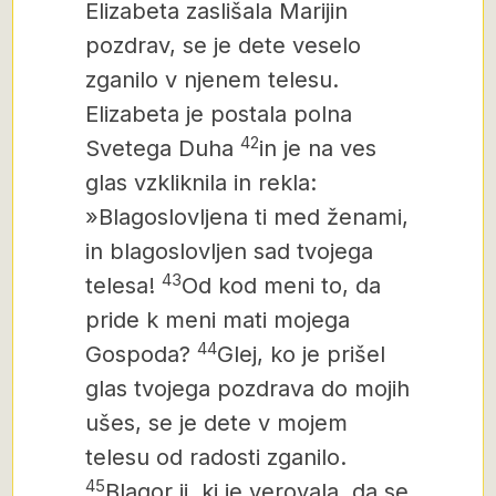
Elizabeta zaslišala Marijin
pozdrav, se je dete veselo
zganilo v njenem telesu.
Elizabeta je postala polna
42
Svetega Duha
in je na ves
glas vzkliknila in rekla:
»Blagoslovljena ti med ženami,
in blagoslovljen sad tvojega
43
telesa!
Od kod meni to, da
pride k meni mati mojega
44
Gospoda?
Glej, ko je prišel
glas tvojega pozdrava do mojih
ušes, se je dete v mojem
telesu od radosti zganilo.
45
Blagor ji, ki je verovala, da se