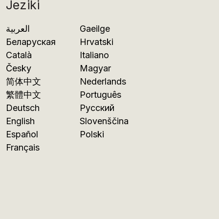
Jeziki
العربية
Gaeilge
Беларуская
Hrvatski
Català
Italiano
Česky
Magyar
简体中文
Nederlands
繁體中文
Português
Deutsch
Русский
English
Slovenščina
Español
Polski
Français