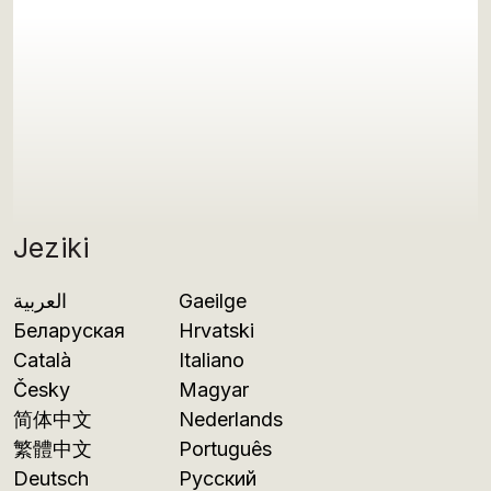
Jeziki
العربية
Gaeilge
Беларуская
Hrvatski
Català
Italiano
Česky
Magyar
简体中文
Nederlands
繁體中文
Português
Deutsch
Русский