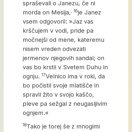
spraševali o Janezu, če ni
,
16
morda on Mesija,
je Janez
vsem odgovoril: »Jaz vas
krščujem v vodi, pride pa
močnejši od mene, kateremu
nisem vreden odvezati
jermenov njegovih sandal; on
vas bo krstil
v Svetem Duhu in
17
ognju.
Velnico ima v roki, da
bo počistil svoje mlatišče in
spravil žito v svojo kaščo,
pleve pa sežgal z neugasljivim
ognjem.«
18
Tako je torej še z mnogimi