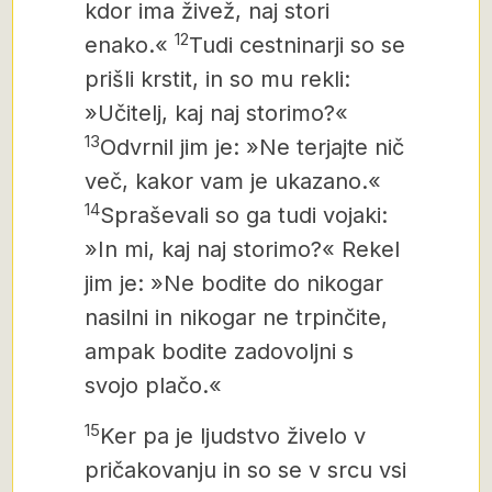
kdor ima živež, naj stori
12
enako.«
Tudi cestninarji so se
prišli krstit, in so mu rekli:
»Učitelj, kaj naj storimo?«
13
Odvrnil jim je: »Ne terjajte nič
več, kakor vam je ukazano.«
14
Spraševali so ga tudi vojaki:
»In mi, kaj naj storimo?« Rekel
jim je: »Ne bodite do nikogar
nasilni in nikogar ne trpinčite,
ampak bodite zadovoljni s
svojo plačo.«
15
Ker pa je ljudstvo živelo v
pričakovanju in so se v srcu vsi