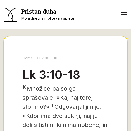
Pristan duha
Moja dnevna molitev na spletu
Home
Lk 3:10-18
Lk 3:10-18
10
Množice pa so ga
spraševale: »Kaj naj torej
11
storimo?«
Odgovarjal jim je:
»Kdor ima dve suknji, naj ju
deli s tistim, ki nima nobene, in