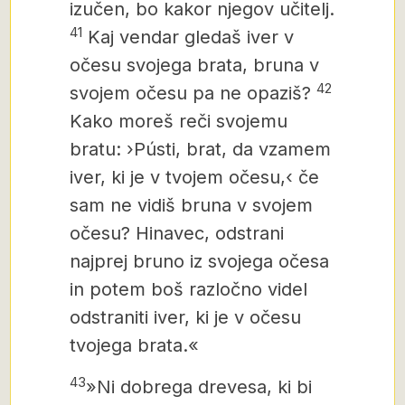
izučen, bo kakor njegov učitelj.
41
Kaj vendar gledaš iver v
očesu svojega brata, bruna v
42
svojem očesu pa ne opaziš?
Kako moreš reči svojemu
bratu: ›Pústi, brat, da vzamem
iver, ki je v tvojem očesu,‹ če
sam ne vidiš bruna v svojem
očesu? Hinavec, odstrani
najprej bruno iz svojega očesa
in potem boš razločno videl
odstraniti iver, ki je v očesu
tvojega brata.«
43
»Ni dobrega drevesa, ki bi