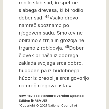
rodilo slab sad, in spet ne
slabega drevesa, ki bi rodilo
44
dober sad.
Vsako drevo
namreč spoznamo po
njegovem sadu. Smokev ne
obiramo s trnja in grozdja ne
45
trgamo z robidovja.
Dober
človek prinaša iz dobrega
zaklada svojega srca dobro,
hudoben pa iz hudobnega
húdo; iz preobilja srca govorijo
namreč njegova usta.«
New Revised Standard Version Updated
Edition (NRSVUE)
“Copyright © 2021 National Council of