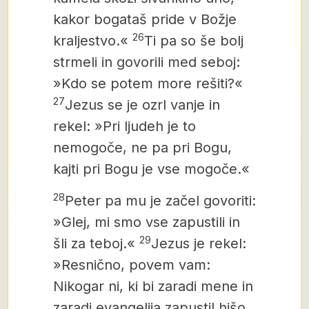
kakor bogataš pride v Božje
26
kraljestvo.«
Ti pa so še bolj
strmeli in govorili med seboj:
»Kdo se potem more rešiti?«
27
Jezus se je ozrl vanje in
rekel: »Pri ljudeh je to
nemogoče, ne pa pri Bogu,
kajti pri Bogu je vse mogoče.«
28
Peter pa mu je začel govoriti:
»Glej, mi smo vse zapustili in
29
šli za teboj.«
Jezus je rekel:
»Resnično, povem vam:
Nikogar ni, ki bi zaradi mene in
zaradi evangelija zapustil hišo