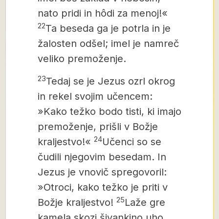
nato pridi in hôdi za menoj!«
22
Ta beseda ga je potrla in je
žalosten odšel; imel je namreč
veliko premoženje.
23
Tedaj se je Jezus ozrl okrog
in rekel svojim učencem:
»Kako težko bodo tisti, ki imajo
premoženje, prišli v Božje
24
kraljestvo!«
Učenci so se
čudili njegovim besedam. In
Jezus je vnovič spregovoril:
»Otroci, kako težko je
priti v
25
Božje kraljestvo!
Laže gre
kamela skozi šivankino uho,