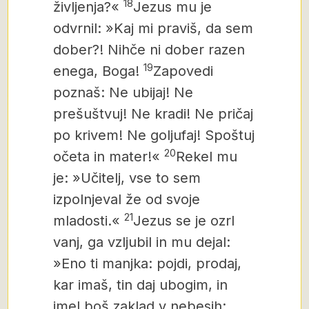
18
življenja?«
Jezus mu je
odvrnil: »Kaj mi praviš, da sem
dober?! Nihče ni dober razen
19
enega, Boga!
Zapovedi
poznaš: Ne ubijaj! Ne
prešuštvuj! Ne kradi! Ne pričaj
po krivem! Ne goljufaj! Spoštuj
20
očeta in mater!«
Rekel mu
je: »Učitelj, vse to sem
izpolnjeval že od svoje
21
mladosti.«
Jezus se je ozrl
vanj, ga vzljubil in mu dejal:
»Eno ti manjka: pojdi, prodaj,
kar imaš,
tin daj ubogim, in
imel boš zaklad v nebesih;