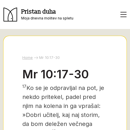
Pristan duha
Moja dnevna molitev na spletu
Home
Mr 10:17-30
Mr 10:17-30
17
Ko se je odpravljal na pot, je
nekdo pritekel, padel pred
njim na kolena in ga vprašal:
»Dobri učitelj, kaj naj storim,
da bom deležen večnega