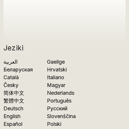
Jeziki
العربية
Gaeilge
Беларуская
Hrvatski
Català
Italiano
Česky
Magyar
简体中文
Nederlands
繁體中文
Português
Deutsch
Русский
English
Slovenščina
Español
Polski