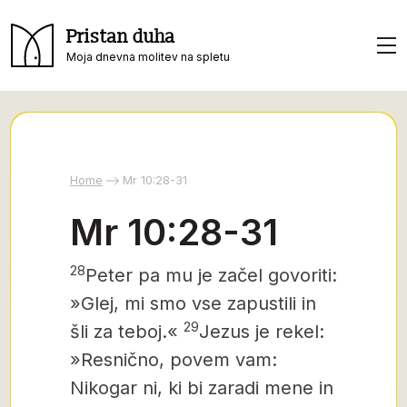
Pristan duha
Moja dnevna molitev na spletu
Home
Mr 10:28-31
Mr 10:28-31
28
Peter pa mu je začel govoriti:
»Glej, mi smo vse zapustili in
29
šli za teboj.«
Jezus je rekel:
»Resnično, povem vam:
Nikogar ni, ki bi zaradi mene in