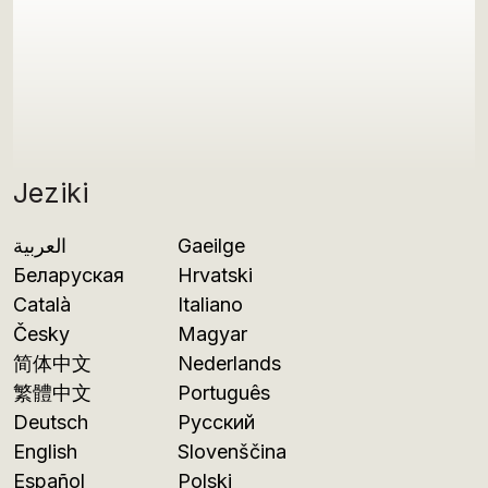
Jeziki
العربية
Gaeilge
Беларуская
Hrvatski
Català
Italiano
Česky
Magyar
简体中文
Nederlands
繁體中文
Português
Deutsch
Русский
English
Slovenščina
Español
Polski