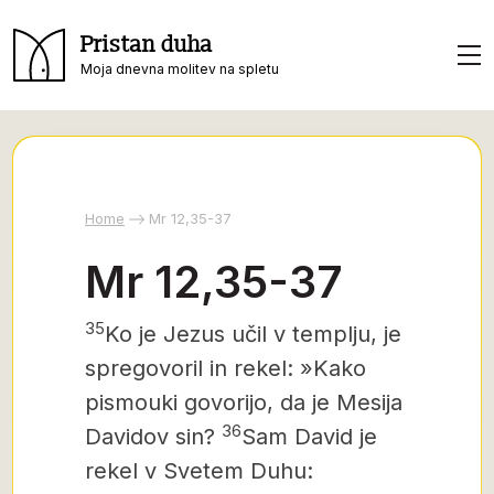
Pristan duha
Moja dnevna molitev na spletu
Home
Mr 12,35-37
Mr 12,35-37
35
Ko je Jezus učil v templju, je
spregovoril in rekel: »Kako
pismouki govorijo, da je Mesija
36
Davidov sin?
Sam David je
rekel v Svetem Duhu: