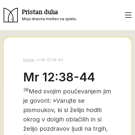
Pristan duha
Moja dnevna molitev na spletu
Home
Mr 12:38-44
Mr 12:38-44
38
Med svojim poučevanjem jim
je govoril: »Varujte se
pismoukov, ki si želijo hoditi
okrog v dolgih oblačilih in si
želijo pozdravov ljudi na trgih,