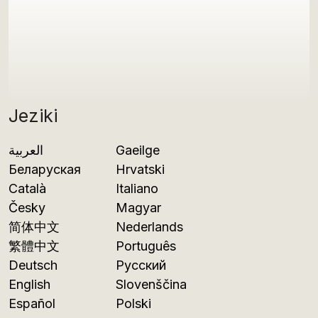
Jeziki
العربية
Gaeilge
Беларуская
Hrvatski
Català
Italiano
Česky
Magyar
简体中文
Nederlands
繁體中文
Português
Deutsch
Русский
English
Slovenščina
Español
Polski