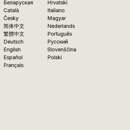
Беларуская
Hrvatski
Català
Italiano
Česky
Magyar
简体中文
Nederlands
繁體中文
Português
Deutsch
Русский
English
Slovenščina
Español
Polski
Français