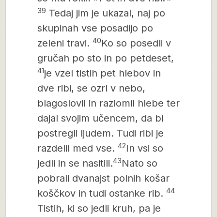
39
Tedaj jim je ukazal, naj po
skupinah vse posadijo po
40
zeleni travi.
Ko so posedli v
gručah po sto in po petdeset,
41
je vzel tistih pet hlebov in
dve ribi, se ozrl v nebo,
blagoslovil in razlomil hlebe ter
dajal svojim učencem, da bi
postregli ljudem. Tudi ribi je
42
razdelil med vse.
In vsi so
43
jedli in se nasitili.
Nato so
pobrali dvanajst polnih košar
44
koščkov in tudi ostanke rib.
Tistih, ki so jedli kruh, pa je