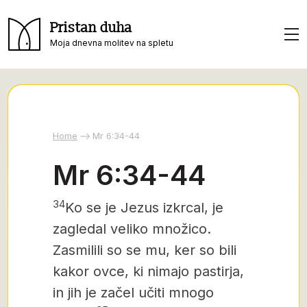
Pristan duha
Moja dnevna molitev na spletu
Home
Mr 6:34-44
Mr 6:34-44
34
Ko se je Jezus izkrcal, je
zagledal veliko množico.
Zasmilili so se mu, ker so bili
kakor ovce, ki nimajo pastirja,
in jih je začel učiti mnogo