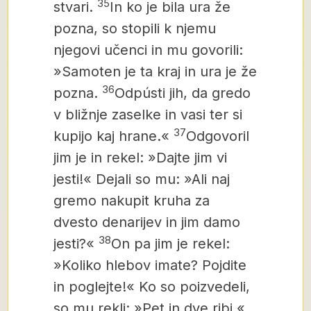
35
stvari.
In ko je bila ura že
pozna, so stopili k njemu
njegovi učenci in mu govorili:
»Samoten je ta kraj in ura je že
36
pozna.
Odpústi jih, da gredo
v bližnje zaselke in vasi ter si
37
kupijo kaj hrane.«
Odgovoril
jim je in rekel: »Dajte jim vi
jesti!« Dejali so mu: »Ali naj
gremo nakupit kruha za
dvesto denarijev in jim damo
38
jesti?«
On pa jim je rekel:
»Koliko hlebov imate? Pojdite
in poglejte!« Ko so poizvedeli,
so mu rekli: »Pet in dve ribi.«