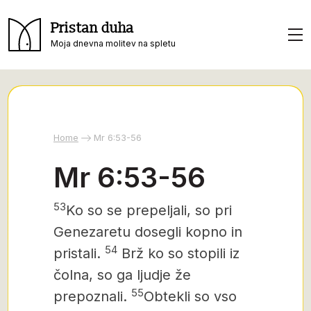
Pristan duha
Moja dnevna molitev na spletu
Home
Mr 6:53-56
Mr 6:53-56
53
Ko so se prepeljali, so pri
Genezaretu dosegli kopno in
54
pristali.
Brž ko so stopili iz
čolna, so ga ljudje že
55
prepoznali.
Obtekli so vso