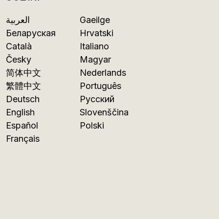
العربية
Gaeilge
Беларуская
Hrvatski
Català
Italiano
Česky
Magyar
简体中文
Nederlands
繁體中文
Português
Deutsch
Русский
English
Slovenščina
Español
Polski
Français