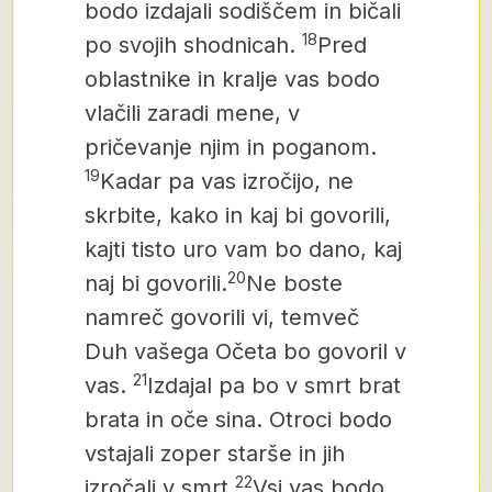
bodo izdajali sodiščem in bičali
18
po svojih shodnicah.
Pred
oblastnike in kralje vas bodo
vlačili zaradi mene, v
pričevanje njim in poganom.
19
Kadar pa vas izročijo, ne
skrbite, kako in kaj bi govorili,
kajti tisto uro vam bo dano, kaj
20
naj bi govorili.
Ne boste
namreč govorili vi, temveč
Duh vašega Očeta bo govoril v
21
vas.
Izdajal pa bo v smrt brat
brata in oče sina. Otroci bodo
vstajali zoper starše in jih
22
izročali v smrt.
Vsi vas bodo