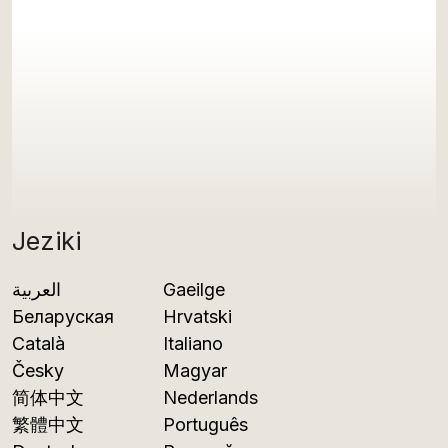
Jeziki
العربية
Gaeilge
Беларуская
Hrvatski
Català
Italiano
Česky
Magyar
简体中文
Nederlands
繁體中文
Português