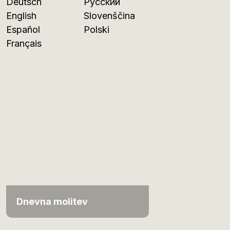
Deutsch
Русский
English
Slovenščina
Español
Polski
Français
Dnevna molitev