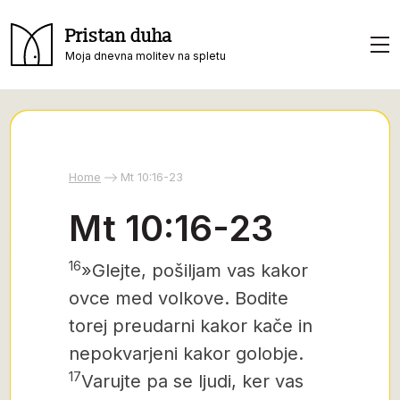
Pristan duha
Moja dnevna molitev na spletu
Home
Mt 10:16-23
Mt 10:16-23
16
»Glejte, pošiljam vas kakor
ovce med volkove. Bodite
torej preudarni kakor kače in
nepokvarjeni kakor golobje.
17
Varujte pa se ljudi, ker vas