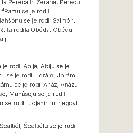
ila Pereca in Zeraha. Perecu
4
Ramu se je rodil
ahšónu se je rodil Salmón,
 Ruta rodila Obéda. Obédu
alj.
 rodil Abíja, Abíju se je
atu se je rodil Jorám, Jorámu
otámu se je rodil Aház, Aházu
se, Manáseju se je rodil
o se rodili Jojahín in njegovi
ealtiél, Šealtiélu se je rodil