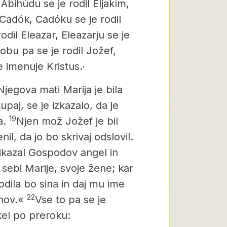
Abihúdu se je rodil Eljakím,
l Cadók, Cadóku se je rodil
rodil Eleazar, Eleazarju se je
obu pa se je rodil Jožef,
,
se imenuje Kristus.
Njegova mati Marija je bila
paj, se je izkazalo, da je
19
a.
Njen mož Jožef je bil
nil, da jo bo skrivaj odslovil.
rikazal Gospodov angel in
 sebi Marije, svoje žene; kar
odila bo sina in daj mu ime
22
ehov.«
Vse to pa se je
ekel po preroku: