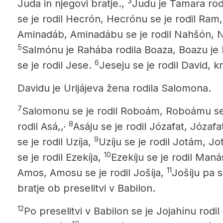
3
Juda in njegovi bratje.,
Judu je Tamara rod
se je rodil Hecrón, Hecrónu se je rodil Ram,
Aminadáb, Aminadábu se je rodil Nahšón, N
5
Salmónu je Rahába rodila Boaza, Boazu je
6
se je rodil Jese.
Jeseju se je rodil David, kr
Davidu je Urijájeva žena rodila Salomona.
7
Salomonu se je rodil Roboám, Roboámu se je
,
8
rodil Asá,,
Asáju
se je rodil Józafat, Józaf
9
se je rodil Uzíja,
Uzíju se je rodil Jotám, J
10
se je rodil Ezekíja,
Ezekíju se je rodil Maná
11
Amos,
Amosu
se je rodil Jošíja,
Jošíju pa s
bratje ob preselitvi v Babilon.
12
Po preselitvi v Babilon se je Jojahínu rodil Š