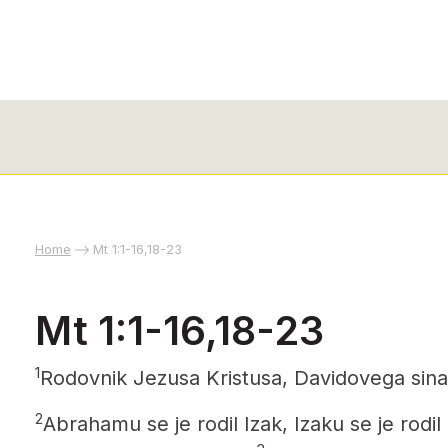
Home
Mt 1:1-16,18-23
Mt 1:1-16,18-23
1
Rodovnik
Jezusa Kristusa,
Davidovega sina
2
Abrahamu se je rodil Izak, Izaku se je rodil