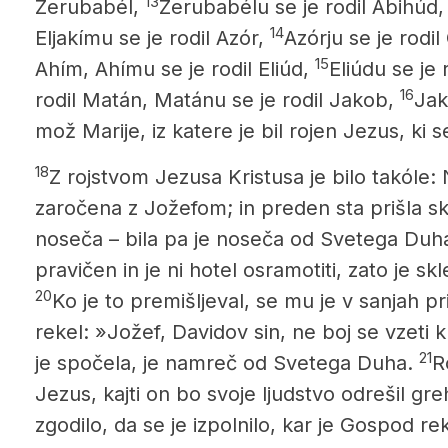
13
Zerubabél,
Zerubabélu se je rodil Abihúd, 
14
Eljakímu se je rodil Azór,
Azórju se je rodi
15
Ahím, Ahímu se je rodil Eliúd,
Eliúdu se je 
16
rodil Matán, Matánu se je rodil Jakob,
Jak
mož Marije, iz katere je bil rojen Jezus, ki 
18
Z rojstvom Jezusa Kristusa
je bilo takóle: 
zaročena z Jožefom; in preden sta prišla sku
noseča – bila pa je noseča od Svetega Duh
pravičen in je ni hotel osramotiti, zato je skle
20
Ko je to premišljeval, se mu je v sanjah p
rekel: »Jožef, Davidov sin, ne boj se vzeti k
21
je spočela, je namreč od Svetega Duha.
R
Jezus, kajti on bo svoje ljudstvo odrešil gr
zgodilo, da se je izpolnilo, kar je Gospod r