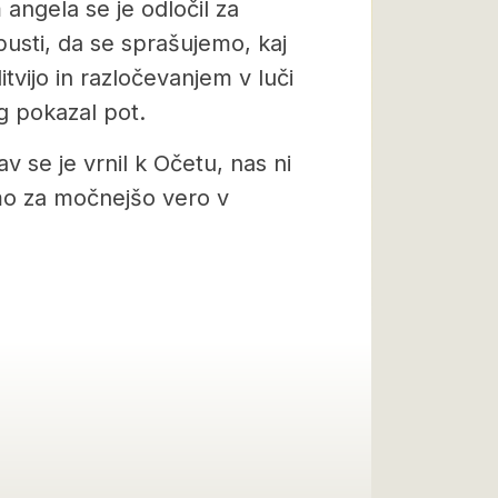
 angela se je odločil za
usti, da se sprašujemo, kaj
itvijo in razločevanjem v luči
g pokazal pot.
v se je vrnil k Očetu, nas ni
imo za močnejšo vero v