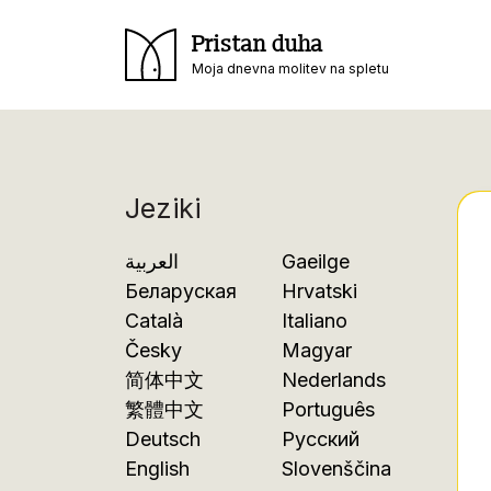
Pristan duha
Moja dnevna molitev na spletu
Jeziki
العربية
Gaeilge
Беларуская
Hrvatski
Català
Italiano
Česky
Magyar
简体中文
Nederlands
繁體中文
Português
Deutsch
Русский
English
Slovenščina