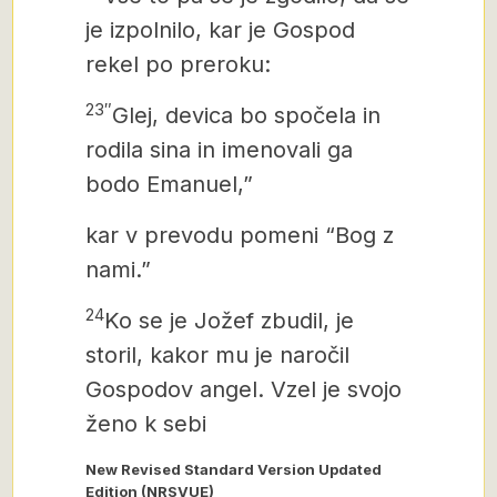
je izpolnilo, kar je Gospod
rekel po preroku:
23″
Glej, devica bo spočela in
rodila sina in imenovali ga
bodo Emanuel,”
kar v prevodu pomeni “Bog z
nami.”
24
Ko se je Jožef zbudil, je
storil, kakor mu je naročil
Gospodov angel. Vzel je svojo
ženo k sebi
New Revised Standard Version Updated
Edition (NRSVUE)