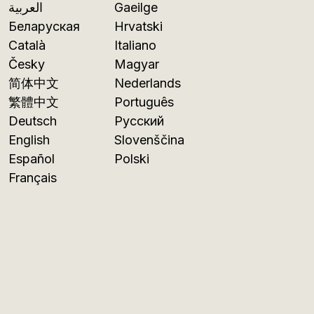
العربية
Gaeilge
Беларуская
Hrvatski
Català
Italiano
Česky
Magyar
简体中文
Nederlands
繁體中文
Português
Deutsch
Русский
English
Slovenščina
Español
Polski
Français