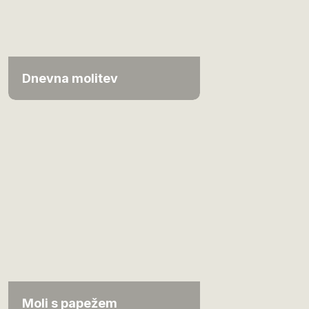
Dnevna molitev
Moli s papežem