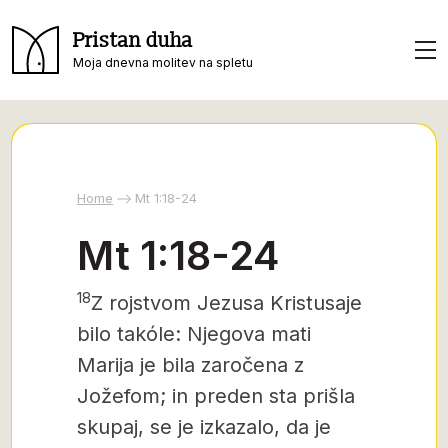
Pristan duha
Moja dnevna molitev na spletu
Home
Mt 1:18-24
Mt 1:18-24
18
Z rojstvom Jezusa Kristusa
je
bilo takóle: Njegova mati
Marija je bila zaročena z
Jožefom; in preden sta prišla
skupaj, se je izkazalo, da je