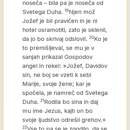
noseča – bila pa je noseča od
19
Svetega Duha.
Njen mož
Jožef je bil pravičen in je ni
hotel osramotiti, zato je sklenil,
20
da jo bo skrivaj odslovil.
Ko je
to premišljeval, se mu je v
sanjah prikazal Gospodov
angel in rekel: »Jožef, Davidov
sin, ne boj se vzeti k sebi
Marije, svoje žene; kar je
spočela, je namreč od Svetega
21
Duha.
Rodila bo sina in daj
mu ime Jezus, kajti on bo
svoje ljudstvo odrešil grehov.«
22
Vse to pa se je zgodilo, da se