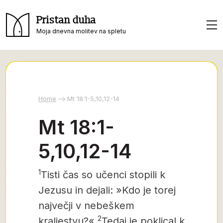
Pristan duha
Moja dnevna molitev na spletu
Home
Mt 18:1-5,10,12-14
Mt 18:1-
5,10,12-14
1
Tisti čas so učenci stopili k
Jezusu in dejali: »Kdo je torej
največji v nebeškem
2
kraljestvu?«
Tedaj je poklical k