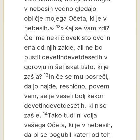
v nebesih vedno gledajo
obličje mojega Očeta, ki je v
,
12
nebesih.«
»Kaj se vam zdi?
Če ima neki človek sto ovc in
ena od njih zaide, ali ne bo
pustil devetindevetdesetih v
gorovju in šel iskat tisto, ki je
13
zašla?
In če se mu posreči,
da jo najde, resnično, povem
vam, se je veseli bolj kakor
devetindevetdesetih, ki niso
14
zašle.
Tako tudi ni volja
vašega
Očeta, ki je v nebesih,
da bi se pogubil kateri od teh