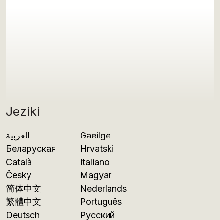
Jeziki
العربية
Gaeilge
Беларуская
Hrvatski
Català
Italiano
Česky
Magyar
简体中文
Nederlands
繁體中文
Português
Deutsch
Русский