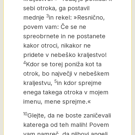
sebi otroka, ga postavil
3
mednje
in rekel: »Resnično,
povem vam: Če se ne
spreobrnete in ne postanete
kakor otroci, nikakor ne
pridete v nebeško kraljestvo!
4
Kdor se torej poniža kot ta
otrok, bo največji v nebeškem
5
kraljestvu,
in kdor sprejme
enega takega otroka v mojem
imenu, mene sprejme.«
10
Glejte, da ne boste zaničevali
katerega od teh malih! Povem
vam namreč, da njihovi angeli