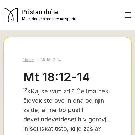
Pristan duha
Moja dnevna molitev na spletu
Home
Mt 18:12-14
Mt 18:12-14
12
»Kaj se vam zdi? Če ima neki
človek sto ovc in ena od njih
zaide, ali ne bo pustil
devetindevetdesetih v gorovju
in šel iskat tisto, ki je zašla?