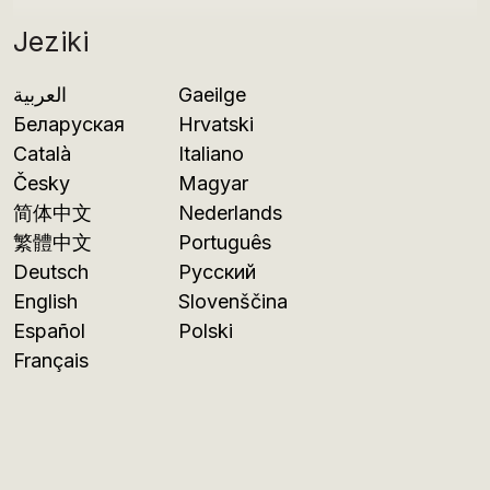
Jeziki
العربية
Gaeilge
Беларуская
Hrvatski
Català
Italiano
Česky
Magyar
简体中文
Nederlands
繁體中文
Português
Deutsch
Русский
English
Slovenščina
Español
Polski
Français