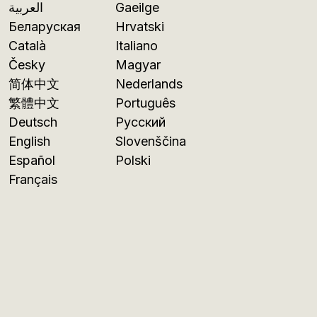
العربية
Gaeilge
Беларуская
Hrvatski
Català
Italiano
Česky
Magyar
简体中文
Nederlands
繁體中文
Português
Deutsch
Русский
English
Slovenščina
Español
Polski
Français