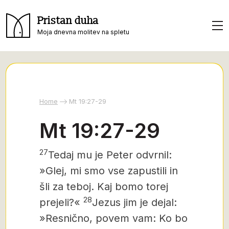
Pristan duha
Moja dnevna molitev na spletu
Home
Mt 19:27-29
Mt 19:27-29
27
Tedaj mu je Peter odvrnil:
»Glej, mi smo vse zapustili in
šli za teboj. Kaj bomo torej
28
prejeli?«
Jezus jim je dejal:
»Resnično, povem vam: Ko bo