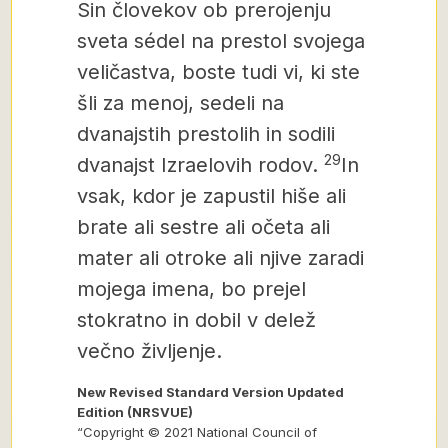
Sin človekov ob prerojenju
sveta sédel na prestol svojega
veličastva, boste tudi vi, ki ste
šli za menoj, sedeli na
dvanajstih prestolih in sodili
29
dvanajst Izraelovih rodov.
In
vsak, kdor je zapustil hiše ali
brate ali sestre ali očeta ali
mater
ali otroke ali njive zaradi
mojega imena, bo prejel
stokratno
in dobil v delež
večno življenje.
New Revised Standard Version Updated
Edition (NRSVUE)
“Copyright © 2021 National Council of