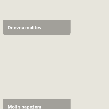
Dnevna molitev
Moli s papežem