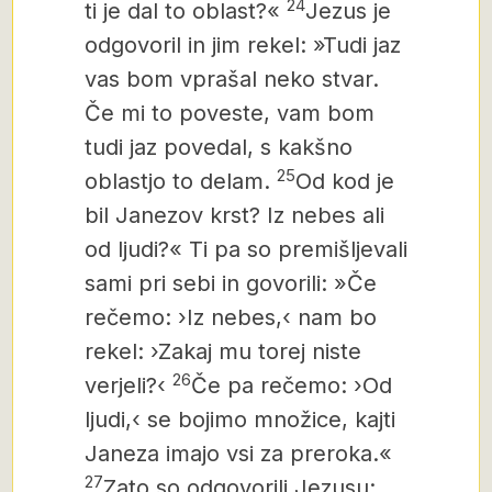
24
ti je dal to oblast?«
Jezus je
odgovoril in jim rekel: »Tudi jaz
vas bom vprašal neko stvar.
Če mi to poveste, vam bom
tudi jaz povedal, s kakšno
25
oblastjo to delam.
Od kod je
bil Janezov krst? Iz nebes ali
od ljudi?« Ti pa so premišljevali
sami pri sebi in govorili: »Če
rečemo: ›Iz nebes,‹ nam bo
rekel: ›Zakaj mu torej niste
26
verjeli?‹
Če pa rečemo: ›Od
ljudi,‹ se bojimo množice, kajti
Janeza imajo vsi za preroka.«
27
Zato so odgovorili Jezusu: