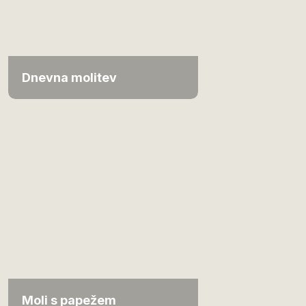
Dnevna molitev
Moli s papežem