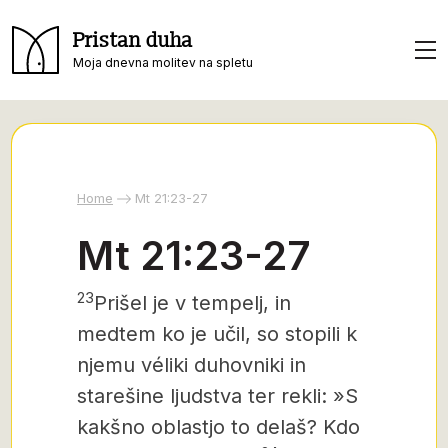
Pristan duha
Moja dnevna molitev na spletu
Home
Mt 21:23-27
Mt 21:23-27
23
Prišel je v tempelj, in
medtem ko je učil, so stopili k
njemu véliki duhovniki in
starešine ljudstva ter rekli: »S
kakšno oblastjo to delaš? Kdo