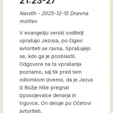
21:23-27
Navdih - 2025-12-15 Dnevna
molitev
V evangeliju verski voditelji
vprašajo Jezusa, po čigavi
avtoriteti se ravna. Sprašujejo
se, kdo ga je pooblastil.
Odgovore na ta vprašanja
poznamo, saj tik pred tem
odlomkom izvemo, da je Jezus
iz Božje hiše pregnal
izposojevalce denarja in
trgovce. On deluje po Očetovi
avtoriteti.