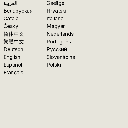
العربية
Gaeilge
Беларуская
Hrvatski
Català
Italiano
Česky
Magyar
简体中文
Nederlands
繁體中文
Português
Deutsch
Русский
English
Slovenščina
Español
Polski
Français