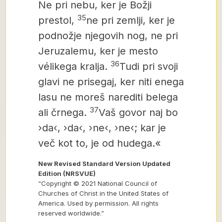
Ne pri nebu, ker je Božji
35
prestol,
ne pri zemlji, ker je
podnožje njegovih nog, ne pri
Jeruzalemu, ker je mesto
36
vélikega kralja.
Tudi pri svoji
glavi ne prisegaj, ker niti enega
lasu ne moreš narediti belega
37
ali črnega.
Vaš govor naj bo
›da‹, ›da‹, ›ne‹, ›ne‹; kar je
več kot to, je od hudega.«
New Revised Standard Version Updated
Edition (NRSVUE)
“Copyright © 2021 National Council of
Churches of Christ in the United States of
America. Used by permission. All rights
reserved worldwide.”