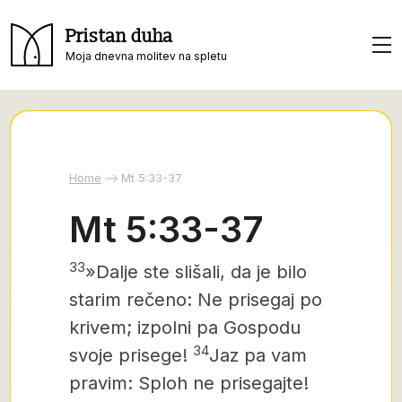
Pristan duha
Moja dnevna molitev na spletu
Home
Mt 5:33-37
Mt 5:33-37
33
»Dalje ste slišali, da je bilo
starim rečeno: Ne prisegaj po
krivem; izpolni pa Gospodu
34
svoje prisege!
Jaz pa vam
pravim: Sploh ne prisegajte!