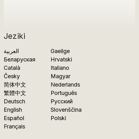
Jeziki
العربية
Gaeilge
Беларуская
Hrvatski
Català
Italiano
Česky
Magyar
简体中文
Nederlands
繁體中文
Português
Deutsch
Русский
English
Slovenščina
Español
Polski
Français