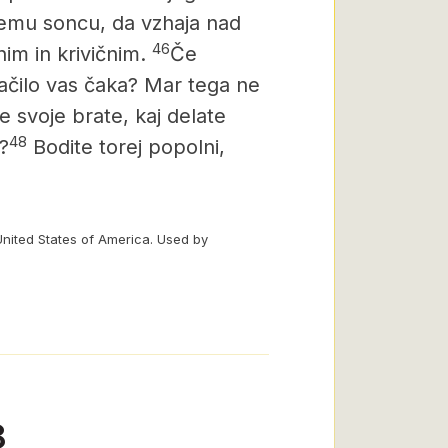
jemu soncu, da vzhaja nad
46
im in krivičnim.
Če
plačilo vas čaka? Mar tega ne
e svoje brate, kaj delate
48
?
Bodite torej popolni,
United States of America. Used by
8