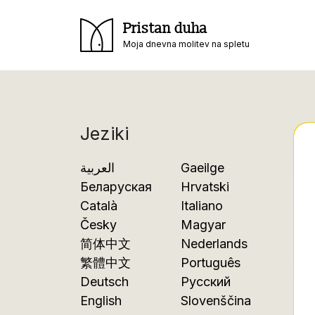
Pristan duha
Moja dnevna molitev na spletu
Jeziki
العربية
Gaeilge
Беларуская
Hrvatski
Català
Italiano
Česky
Magyar
简体中文
Nederlands
繁體中文
Português
Deutsch
Русский
English
Slovenščina