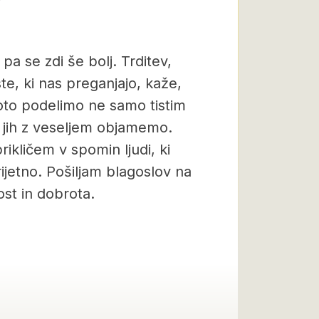
 pa se zdi še bolj. Trditev,
te, ki nas preganjajo, kaže,
roto podelimo ne samo tistim
n jih z veseljem objamemo.
ikličem v spomin ljudi, ki
rijetno. Pošiljam blagoslov na
ost in dobrota.