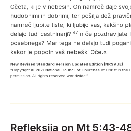
Očeta, ki je v nebesih. On namreč daje svo
hudobnimi in dobrimi, ter pošilja dež pravičn
namreč ljubite tiste, ki ljubijo vas, kakšno 
47
delajo tudi cestninarji?
In če pozdravljate l
posebnega? Mar tega ne delajo tudi pogani
kakor je popoln vaš nebeški Oče.«
New Revised Standard Version Updated Edition (NRSVUE)
“Copyright © 2021 National Council of Churches of Christ in the 
permission. All rights reserved worldwide.”
Refleksija on Mt 5:43-4