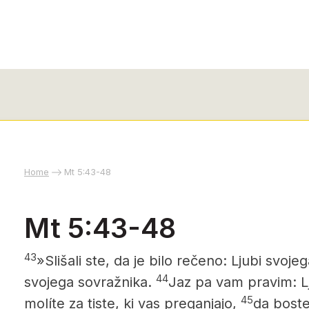
Home
Mt 5:43-48
Mt 5:43-48
43
»Slišali ste, da je bilo rečeno: Ljubi svoje
44
svojega sovražnika.
Jaz pa vam pravim: Lj
45
molíte za tiste, ki vas preganjajo,
da boste