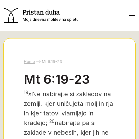
Pristan duha
Moja dnevna molitev na spletu
Home
Mt 6:19-23
Mt 6:19-23
19
»Ne nabirajte si zakladov na
zemlji, kjer uničujeta molj in rja
in kjer tatovi vlamljajo in
20
kradejo;
nabirajte pa si
zaklade v nebesih, kjer jih ne