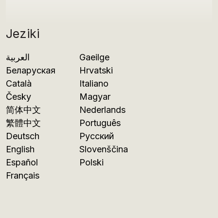
Jeziki
العربية
Gaeilge
Беларуская
Hrvatski
Català
Italiano
Česky
Magyar
简体中文
Nederlands
繁體中文
Português
Deutsch
Русский
English
Slovenščina
Español
Polski
Français