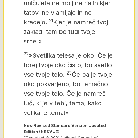
uničujeta ne molj ne rja
in kjer
tatovi ne vlamljajo in ne
21
kradejo.
Kjer je namreč tvoj
zaklad, tam bo tudi tvoje
srce.«
22
»Svetilka telesa je oko. Če je
torej tvoje oko čisto, bo svetlo
23
vse tvoje telo.
Če pa je tvoje
oko pokvarjeno, bo temačno
vse tvoje telo. Če je namreč
luč, ki je v tebi, tema, kako
velika je tema!«
New Revised Standard Version Updated
Edition (NRSVUE)
“Copyright © 2021 National Council of