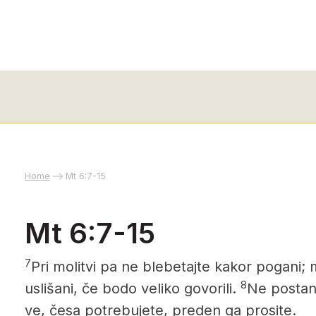
Home
Mt 6:7-15
Mt 6:7-15
7
Pri molitvi pa ne blebetajte kakor pogani; 
8
uslišani, če bodo veliko govorili.
Ne postani
ve, česa potrebujete, preden ga prosite.