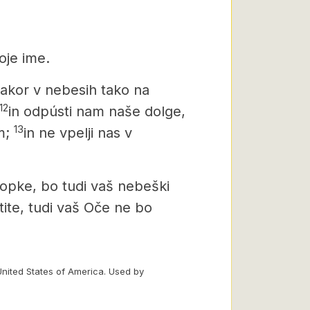
oje ime.
 kakor v nebesih tako na
12
in odpústi nam naše dolge,
13
m;
in ne vpelji nas v
opke, bo tudi vaš nebeški
ite,
tudi vaš Oče ne bo
United States of America. Used by