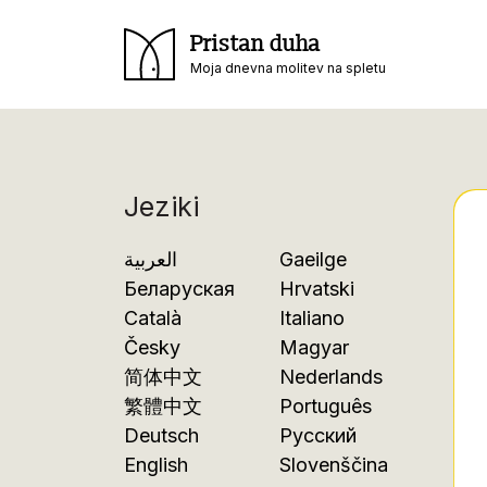
Pristan duha
Moja dnevna molitev na spletu
Jeziki
العربية
Gaeilge
Беларуская
Hrvatski
Català
Italiano
Česky
Magyar
简体中文
Nederlands
繁體中文
Português
Deutsch
Русский
English
Slovenščina