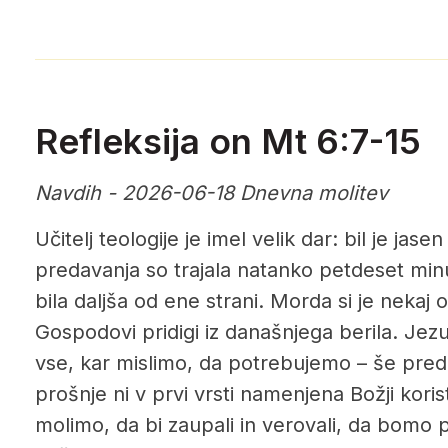
Refleksija on Mt 6:7-15
Navdih - 2026-06-18 Dnevna molitev
Učitelj teologije je imel velik dar: bil je jas
predavanja so trajala natanko petdeset minut
bila daljša od ene strani. Morda si je nekaj 
Gospodovi pridigi iz današnjega berila. Je
vse, kar mislimo, da potrebujemo – še pred
prošnje ni v prvi vrsti namenjena Božji koris
molimo, da bi zaupali in verovali, da bomo p