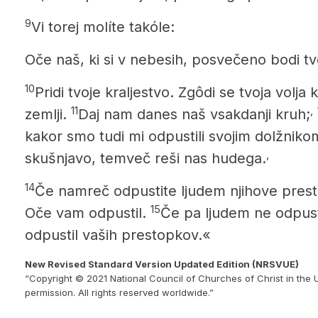
9
Vi torej molíte takóle:
Oče naš, ki si v nebesih, posvečeno bodi tv
10
Pridi tvoje kraljestvo. Zgôdi se tvoja volja
11
,
zemlji.
Daj nam danes naš vsakdanji kruh;
kakor smo tudi mi odpustili svojim dolžniko
,
skušnjavo,
temveč reši nas hudega.
14
Če namreč odpustite ljudem njihove prest
15
Oče vam odpustil.
Če pa ljudem ne odpust
odpustil vaših prestopkov.«
New Revised Standard Version Updated Edition (NRSVUE)
“Copyright © 2021 National Council of Churches of Christ in the 
permission. All rights reserved worldwide.”