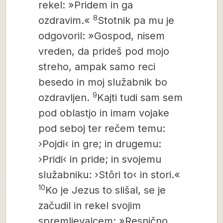
rekel: »Pridem in ga
8
ozdravim.«
Stotnik pa mu je
odgovoril: »Gospod, nisem
vreden, da prideš pod mojo
streho, ampak samo reci
besedo in moj služabnik
bo
9
ozdravljen.
Kajti tudi sam sem
pod oblastjo in imam vojake
pod seboj ter rečem temu:
›Pojdi‹ in gre; in drugemu:
›Pridi‹ in pride; in svojemu
služabniku: ›Stôri to‹ in stori.«
10
Ko je Jezus to slišal, se je
začudil in rekel svojim
spremljevalcem: »Resnično,