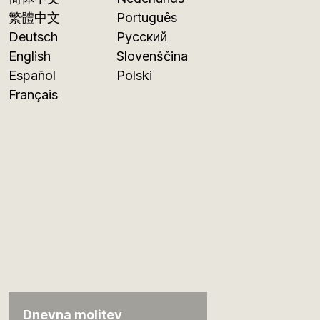
繁體中文
Português
Deutsch
Русский
English
Slovenščina
Español
Polski
Français
Dnevna molitev