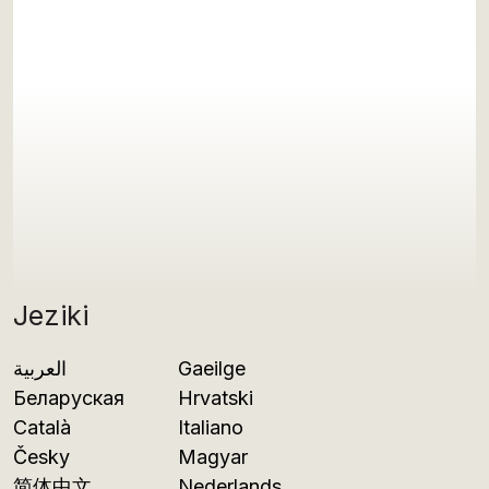
Jeziki
العربية
Gaeilge
Беларуская
Hrvatski
Català
Italiano
Česky
Magyar
简体中文
Nederlands