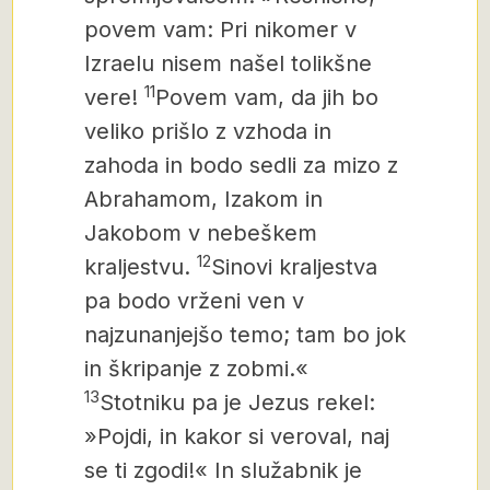
povem vam: Pri nikomer
v
Izraelu nisem našel tolikšne
11
vere!
Povem vam, da jih bo
veliko prišlo z vzhoda in
zahoda in bodo sedli za mizo z
Abrahamom, Izakom in
Jakobom v nebeškem
12
kraljestvu.
Sinovi kraljestva
pa bodo vrženi ven v
najzunanjejšo temo; tam bo jok
in škripanje z zobmi.«
13
Stotniku pa je Jezus rekel:
»Pojdi, in kakor si veroval, naj
se ti zgodi!« In služabnik
je