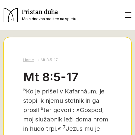
Pristan duha
Moja dnevna molitev na spletu
Home
Mt 8:5-17
Mt 8:5-17
5
Ko je prišel v Kafarnáum, je
stopil k njemu stotnik in ga
6
prosil
ter govoril: »Gospod,
moj služabnik
leži doma hrom
7
in hudo trpi.«
Jezus mu je