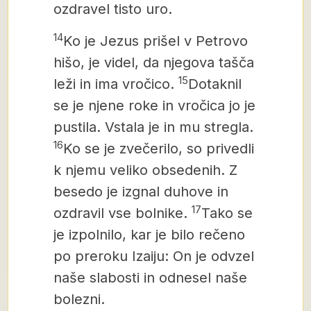
ozdravel tisto uro.
14
Ko je Jezus prišel v Petrovo
hišo, je videl, da njegova tašča
15
leži in ima vročico.
Dotaknil
se je njene roke in vročica jo je
pustila. Vstala je in mu stregla.
16
Ko se je zvečerilo, so privedli
k njemu veliko obsedenih. Z
besedo je izgnal duhove in
17
ozdravil vse bolnike.
Tako se
je izpolnilo, kar je bilo rečeno
po preroku Izaiju: On je odvzel
naše slabosti in odnesel naše
bolezni.