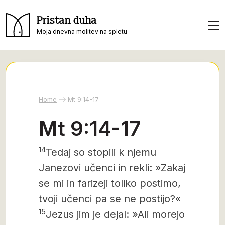
Pristan duha
Moja dnevna molitev na spletu
Home
Mt 9:14-17
Mt 9:14-17
14
Tedaj so stopili k njemu
Janezovi učenci in rekli: »Zakaj
se mi in farizeji toliko postimo,
tvoji učenci pa se ne postijo?«
15
Jezus jim je dejal: »Ali morejo