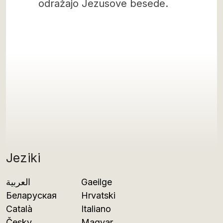
odražajo Jezusove besede.
Jeziki
العربية
Gaeilge
Беларуская
Hrvatski
Català
Italiano
Česky
Magyar