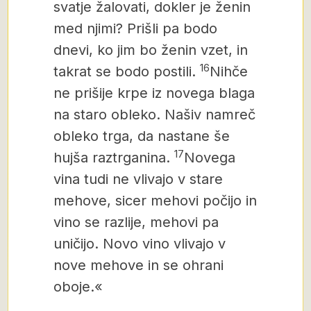
svatje žalovati, dokler je ženin
med njimi? Prišli pa bodo
dnevi, ko jim bo ženin vzet, in
16
takrat se bodo postili.
Nihče
ne prišije krpe iz novega blaga
na staro obleko. Našiv namreč
obleko trga, da nastane še
17
hujša raztrganina.
Novega
vina tudi ne vlivajo v stare
mehove, sicer mehovi počijo in
vino se razlije, mehovi pa
uničijo. Novo vino vlivajo v
nove mehove in se ohrani
oboje.«