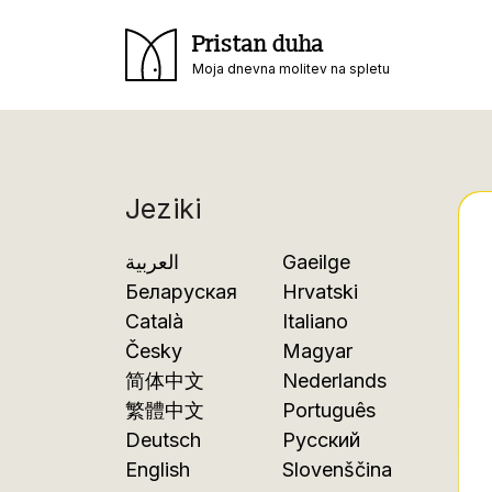
Pristan duha
Moja dnevna molitev na spletu
Jeziki
العربية
Gaeilge
Беларуская
Hrvatski
Català
Italiano
Česky
Magyar
简体中文
Nederlands
繁體中文
Português
Deutsch
Русский
English
Slovenščina