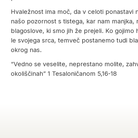
Hvaležnost ima moč, da v celoti ponastavi 
našo pozornost s tistega, kar nam manjka, n
blagoslove, ki smo jih že prejeli. Ko gojim
le svojega srca, temveč postanemo tudi blago
okrog nas.
“Vedno se veselite, neprestano molite, zahv
okoliščinah” 1 Tesaloničanom 5,16-18