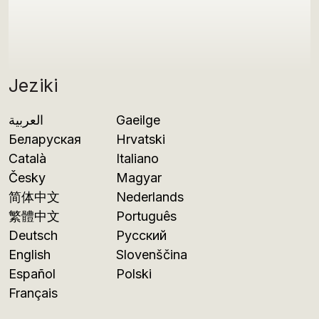
Jeziki
العربية
Gaeilge
Беларуская
Hrvatski
Català
Italiano
Česky
Magyar
简体中文
Nederlands
繁體中文
Português
Deutsch
Русский
English
Slovenščina
Español
Polski
Français