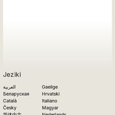
Jeziki
العربية
Gaeilge
Беларуская
Hrvatski
Català
Italiano
Česky
Magyar
简体中文
Nederlands