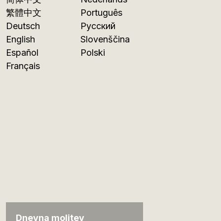
繁體中文
Português
Deutsch
Русский
English
Slovenščina
Español
Polski
Français
Dnevna molitev