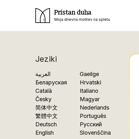
Pristan duha
Moja dnevna molitev na spletu
Jeziki
العربية
Gaeilge
Беларуская
Hrvatski
Català
Italiano
Česky
Magyar
简体中文
Nederlands
繁體中文
Português
Deutsch
Русский
English
Slovenščina