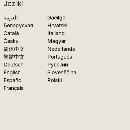
Jeziki
العربية
Gaeilge
Беларуская
Hrvatski
Català
Italiano
Česky
Magyar
简体中文
Nederlands
繁體中文
Português
Deutsch
Русский
English
Slovenščina
Español
Polski
Français