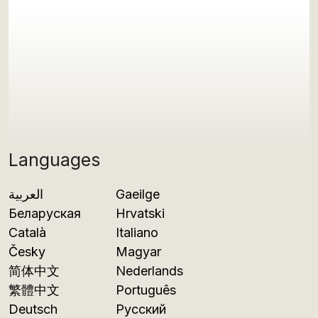
Languages
العربية
Gaeilge
Беларуская
Hrvatski
Català
Italiano
Česky
Magyar
简体中文
Nederlands
繁體中文
Português
Deutsch
Русский