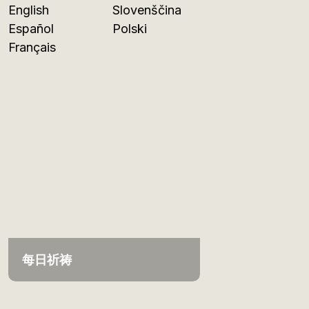
English
Slovenščina
Español
Polski
Français
每日祈祷