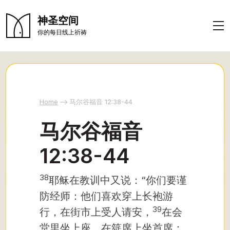
神圣空间
你的每日线上祈祷
Home
马尔谷福音 12:38-44
马尔谷福音
12:38-44
38
耶稣在教训中又说：“你们要谨
防经师：他们喜欢穿上长袍游
39
行，在街市上受人请安，
在会
堂里坐上座，在筵席上坐首席；