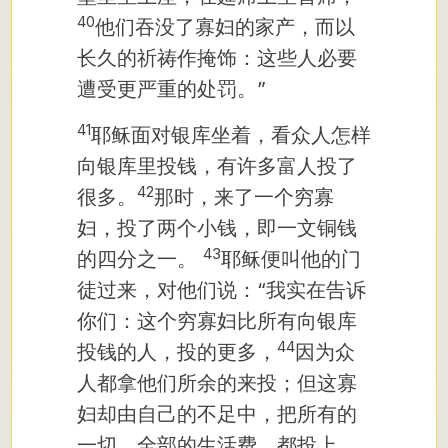
40
他们吞没了寡妇的家产，而以
长久的祈祷作掩饰：这些人必要
遭受更严重的处罚。”
41
耶稣面对银库坐着，看众人怎样
向银库里投钱，有许多富人投了
42
很多。
那时，来了一个穷寡
妇，投了两个小钱，即一文铜钱
43
的四分之一。
耶稣便叫他的门
徒过来，对他们说：“我实在告诉
你们：这个穷寡妇比所有向银库
44
投钱的人，投的更多，
因为众
人都拿他们所余的来投；但这寡
妇却由自己的不足中，把所有的
一切，全部的生活费，都投上