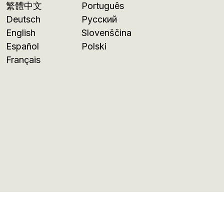
繁體中文
Português
Deutsch
Русский
English
Slovenščina
Español
Polski
Français