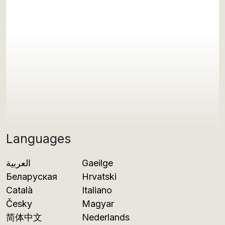
Languages
العربية
Gaeilge
Беларуская
Hrvatski
Català
Italiano
Česky
Magyar
简体中文
Nederlands