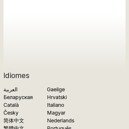
Idiomes
العربية
Gaeilge
Беларуская
Hrvatski
Català
Italiano
Česky
Magyar
简体中文
Nederlands
繁體中文
Português