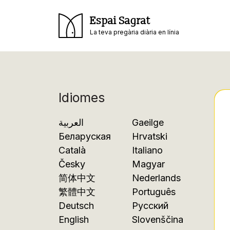
Espai Sagrat
La teva pregària diària en línia
Idiomes
العربية
Gaeilge
Беларуская
Hrvatski
Català
Italiano
Česky
Magyar
简体中文
Nederlands
繁體中文
Português
Deutsch
Русский
English
Slovenščina