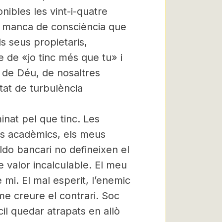
nibles les vint-i-quatre
 la manca de consciència que
s seus propietaris,
me de «jo tinc més que tu» i
n de Déu, de nosaltres
stat de turbulència
nat pel que tinc. Les
ts acadèmics, els meus
ldo bancari no defineixen el
 valor incalculable. El meu
 mi. El mal esperit, l’enemic
me creure el contrari. Soc
cil quedar atrapats en allò