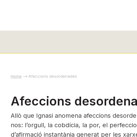
Home
Afeccions desordenades
Afeccions desorden
Allò que Ignasi anomena afeccions desord
nos: l’orgull, la cobdícia, la por, el perfecci
d’afirmació instantània generat per les xarxe