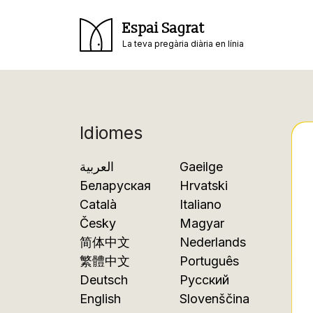
Espai Sagrat
La teva pregària diària en línia
Idiomes
العربية
Gaeilge
Беларуская
Hrvatski
Català
Italiano
Česky
Magyar
简体中文
Nederlands
繁體中文
Português
Deutsch
Русский
English
Slovenščina