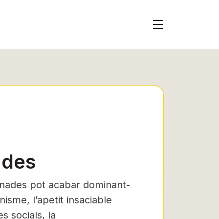
ades
enades pot acabar dominant-
onisme, l’apetit insaciable
s socials, la