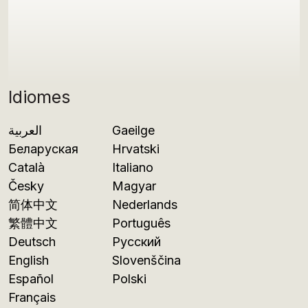
Idiomes
العربية
Gaeilge
Беларуская
Hrvatski
Català
Italiano
Česky
Magyar
简体中文
Nederlands
繁體中文
Português
Deutsch
Русский
English
Slovenščina
Español
Polski
Français