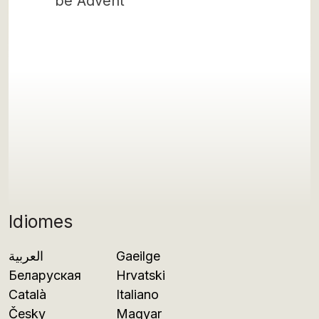
be Advent
Idiomes
العربية
Gaeilge
Беларуская
Hrvatski
Català
Italiano
Česky
Magyar