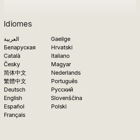
Idiomes
العربية
Gaeilge
Беларуская
Hrvatski
Català
Italiano
Česky
Magyar
简体中文
Nederlands
繁體中文
Português
Deutsch
Русский
English
Slovenščina
Español
Polski
Français