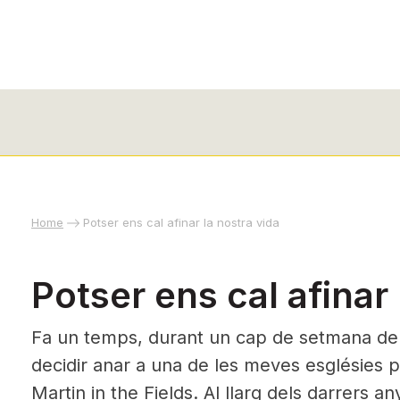
Home
Potser ens cal afinar la nostra vida
Potser ens cal afinar 
Fa un temps, durant un cap de setmana de
decidir anar a una de les meves esglésies pr
Martin in the Fields. Al llarg dels darrers a