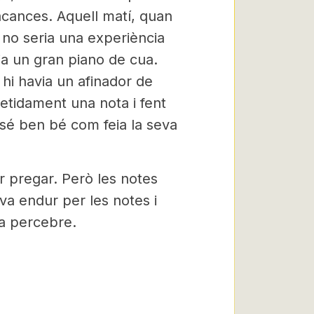
acances. Aquell matí, quan
e no seria una experiència
via un gran piano de cua.
 hi havia un afinador de
petidament una nota i fent
 sé ben bé com feia la seva
tar pregar. Però les notes
a endur per les notes i
ia percebre.