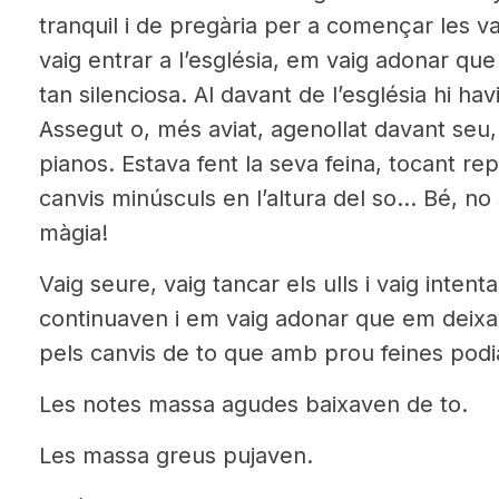
tranquil i de pregària per a començar les v
vaig entrar a l’església, em vaig adonar qu
tan silenciosa. Al davant de l’església hi ha
Assegut o, més aviat, agenollat davant seu,
pianos. Estava fent la seva feina, tocant re
canvis minúsculs en l’altura del so… Bé, no
màgia!
Vaig seure, vaig tancar els ulls i vaig inten
continuaven i em vaig adonar que em deixav
pels canvis de to que amb prou feines pod
Les notes massa agudes baixaven de to.
Les massa greus pujaven.