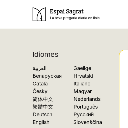
Espai Sagrat
La teva pregària diària en línia
Idiomes
العربية
Gaeilge
Беларуская
Hrvatski
Català
Italiano
Česky
Magyar
简体中文
Nederlands
繁體中文
Português
Deutsch
Русский
English
Slovenščina