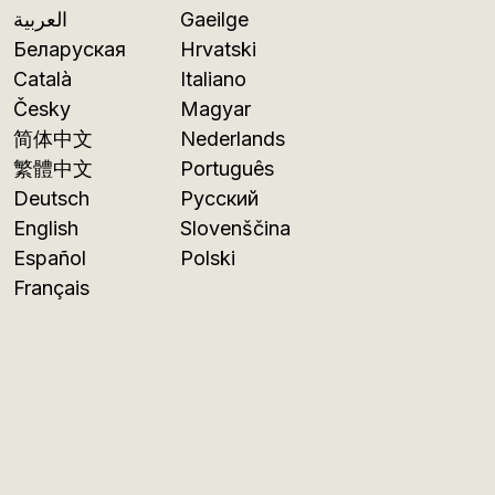
العربية
Gaeilge
Беларуская
Hrvatski
Català
Italiano
Česky
Magyar
简体中文
Nederlands
繁體中文
Português
Deutsch
Русский
English
Slovenščina
Español
Polski
Français