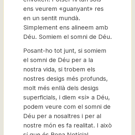
ens veurem «guanyant» res
en un sentit mundà.
Simplement ens alineem amb
Déu. Somiem el somni de Déu.
Posant-ho tot junt, si somiem
el somni de Déu per a la
nostra vida, si trobem els
nostres desigs més profunds,
molt més enllà dels desigs
superficials, i diem «sí» a Déu,
podem veure com el somni de
Déu per a nosaltres i per al
nostre món es fa realitat. I això
sí que és Bona Notícia!