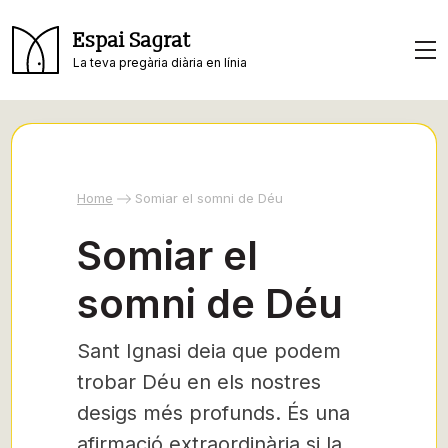
Espai Sagrat
La teva pregària diària en línia
Home
Somiar el somni de Déu
Somiar el
somni de Déu
Sant Ignasi deia que podem
trobar Déu en els nostres
desigs més profunds. És una
afirmació extraordinària si la