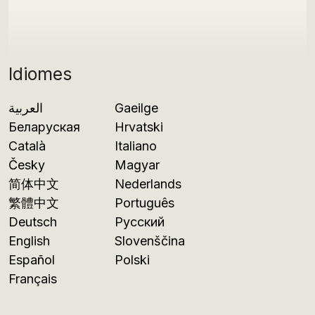
Idiomes
العربية
Gaeilge
Беларуская
Hrvatski
Català
Italiano
Česky
Magyar
简体中文
Nederlands
繁體中文
Português
Deutsch
Русский
English
Slovenščina
Español
Polski
Français