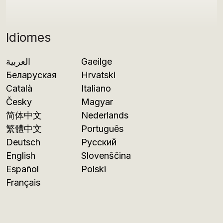
Idiomes
العربية
Gaeilge
Беларуская
Hrvatski
Català
Italiano
Česky
Magyar
简体中文
Nederlands
繁體中文
Português
Deutsch
Русский
English
Slovenščina
Español
Polski
Français