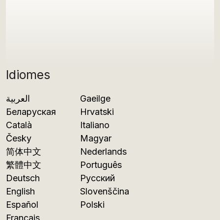
Idiomes
العربية
Gaeilge
Беларуская
Hrvatski
Català
Italiano
Česky
Magyar
简体中文
Nederlands
繁體中文
Português
Deutsch
Русский
English
Slovenščina
Español
Polski
Français