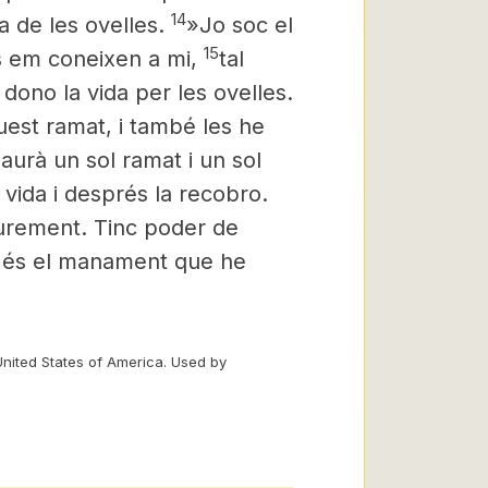
14
a de les ovelles.
»Jo soc el
15
es em coneixen a mi,
tal
 dono la vida per les ovelles.
uest ramat, i també les he
haurà un sol ramat i un sol
vida i després la recobro.
liurement. Tinc poder de
st és el manament que he
United States of America. Used by