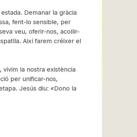
fa estada. Demanar la gràcia
sa, fent-lo sensible, per
eva veu, oferir-nos, acollir-
espatlla. Així farem créixer el
vivim la nostra existència
ió per unificar-nos,
etapa. Jesús diu: «Dono la