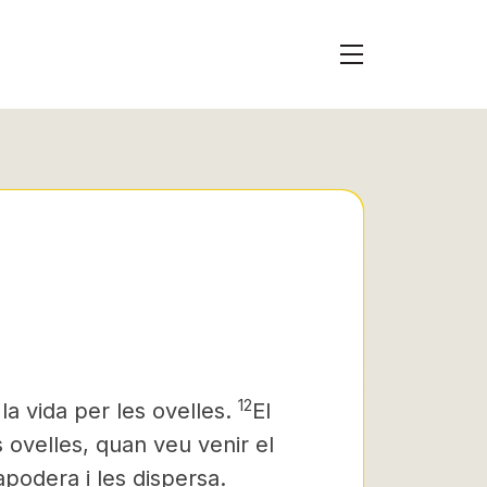
12
a vida per les ovelles.
El
 ovelles, quan veu venir el
’apodera i les dispersa.