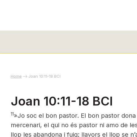
Home
Joan 10:11-18 BCI
Joan 10:11-18 BCI
11
»Jo soc el bon pastor. El bon pastor dona l
mercenari, el qui no és pastor ni amo de les
llop les abandona i fuig; llavors el llop se n