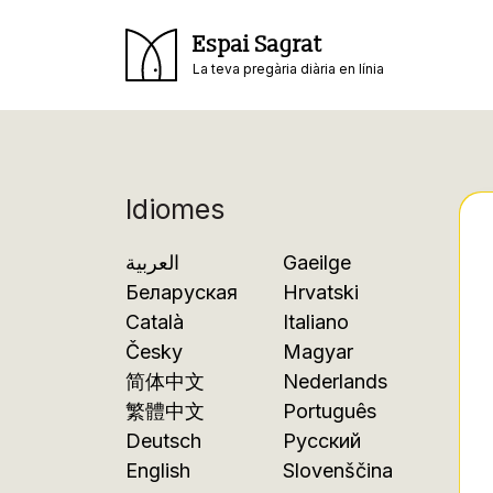
Espai Sagrat
La teva pregària diària en línia
Idiomes
العربية
Gaeilge
Беларуская
Hrvatski
Català
Italiano
Česky
Magyar
简体中文
Nederlands
繁體中文
Português
Deutsch
Русский
English
Slovenščina