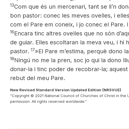
13
Com que és un mercenari, tant se li’n don
bon pastor: conec les meves ovelles, i ell
com el Pare em coneix, i jo conec el Pare. I
16
Encara tinc altres ovelles que no són d’aq
de guiar. Elles escoltaran la meva veu, i hi 
17
pastor.
»El Pare m’estima, perquè dono la 
18
Ningú no me la pren,
soc jo qui la dono l
donar-la i tinc poder de recobrar-la; aque
rebut del meu Pare.
New Revised Standard Version Updated Edition (NRSVUE)
“Copyright © 2021 National Council of Churches of Christ in the 
permission. All rights reserved worldwide.”