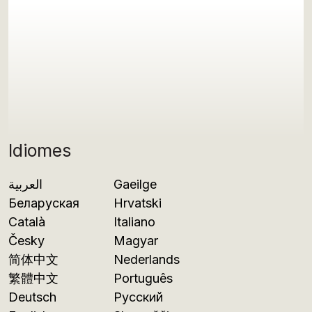
Idiomes
العربية
Gaeilge
Беларуская
Hrvatski
Català
Italiano
Česky
Magyar
简体中文
Nederlands
繁體中文
Português
Deutsch
Русский