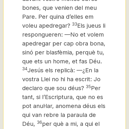
bones, que venien del meu
Pare. Per quina d’elles em
33
voleu apedregar?
Els jueus li
respongueren: —No et volem
apedregar per cap obra bona,
sinó per blasfèmia, perquè tu,
que ets un home, et fas Déu.
34
Jesús els replicà: —¿En la
vostra Llei no hi ha escrit:
Jo
35
declaro que sou déus?
Per
tant, si l’Escriptura, que no es
pot anul·lar, anomena déus els
qui van rebre la paraula de
36
Déu,
per què a mi, a qui el