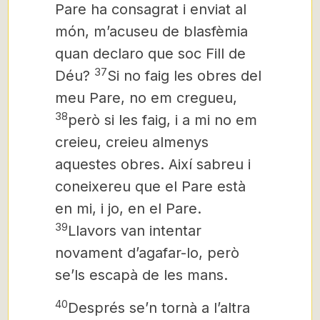
Pare ha consagrat i enviat al
món, m’acuseu de blasfèmia
quan declaro que soc Fill de
37
Déu?
Si no faig les obres del
meu Pare, no em cregueu,
38
però si les faig, i a mi no em
creieu, creieu almenys
aquestes obres. Així sabreu i
coneixereu
que el Pare està
en mi, i jo, en el Pare.
39
Llavors van intentar
novament d’agafar-lo, però
se’ls escapà de les mans.
40
Després se’n tornà a l’altra