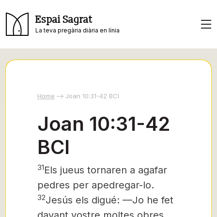
Espai Sagrat
La teva pregària diària en línia
Home
Joan 10:31-42 BCI
Joan 10:31-42
BCI
31
Els jueus tornaren a agafar
pedres per apedregar-lo.
32
Jesús els digué: —Jo he fet
davant vostre moltes obres